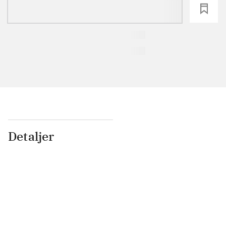
loading
Detaljer
...
...
...
...
...
...
...
...