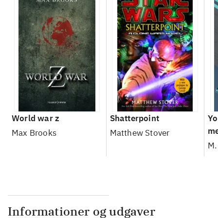
World war z
Shatterpoint
Yo
me
Max Brooks
Matthew Stover
gh
M.
Informationer og udgaver