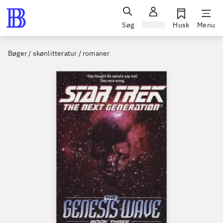
Søg
Log ind
Husk
Menu
Bøger / skønlitteratur / romaner