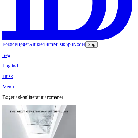
Forside
Bøger
Artikler
Film
Musik
Spil
Noder
Søg
Søg
Log ind
Husk
Menu
Bøger / skønlitteratur / romaner