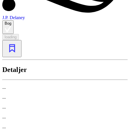
J.P. Delaney
Bog
loading
Detaljer
...
...
...
...
...