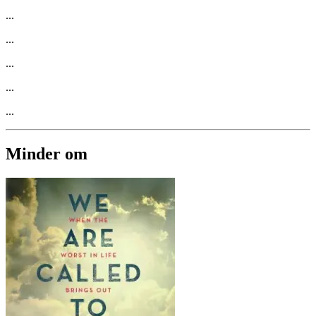
...
...
...
...
...
Minder om