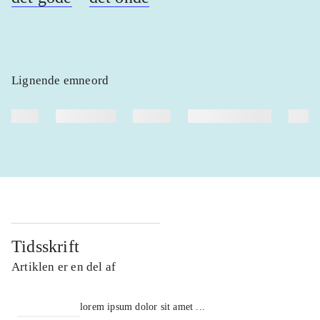
Lignende emneord
heste
børnebøger
ridning
hestesygdomme
vokal
Tidsskrift
Artiklen er en del af
lorem ipsum dolor sit amet ...