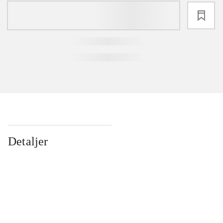
loading
Detaljer
...
...
...
...
...
...
...
...