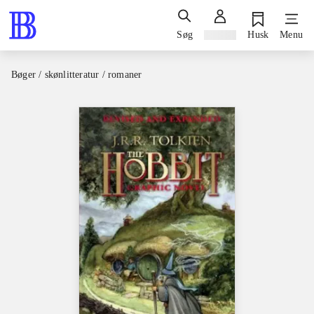
Søg
Log ind
Husk
Menu
Bøger / skønlitteratur / romaner