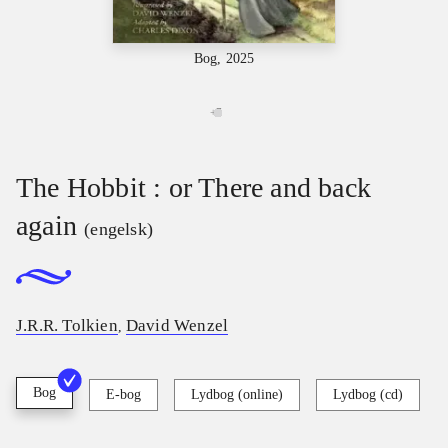
Bog, 2025
+
7
The Hobbit : or There and back
again
(engelsk)
J.R.R. Tolkien
David Wenzel
,
Bog
E-bog
Lydbog (online)
Lydbog (cd)