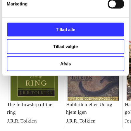
Marketing
Minder om
Tillad alle
Tillad valgte
Afvis
The fellowship of the
Hobbitten eller Ud og
Ha
ring
hjem igen
gob
J.R.R. Tolkien
J.R.R. Tolkien
Jo