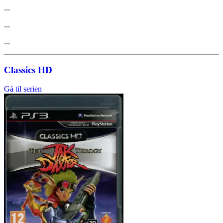
...
...
...
Classics HD
Gå til serien