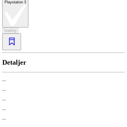
Playstation 3
loading
Detaljer
...
...
...
...
...