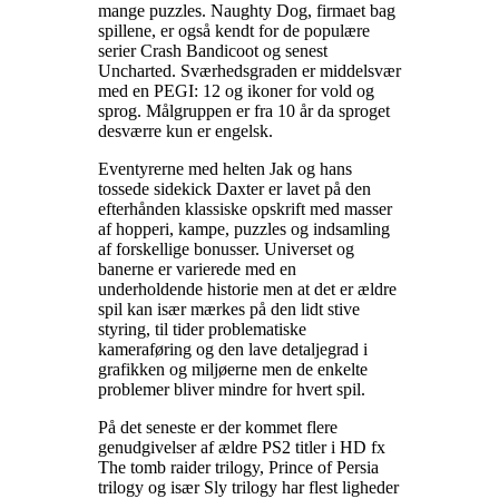
mange puzzles. Naughty Dog, firmaet bag
spillene, er også kendt for de populære
serier Crash Bandicoot og senest
Uncharted. Sværhedsgraden er middelsvær
med en PEGI: 12 og ikoner for vold og
sprog. Målgruppen er fra 10 år da sproget
desværre kun er engelsk
.
Eventyrerne med helten Jak og hans
tossede sidekick Daxter er lavet på den
efterhånden klassiske opskrift med masser
af hopperi, kampe, puzzles og indsamling
af forskellige bonusser. Universet og
banerne er varierede med en
underholdende historie men at det er ældre
spil kan især mærkes på den lidt stive
styring, til tider problematiske
kameraføring og den lave detaljegrad i
grafikken og miljøerne men de enkelte
problemer bliver mindre for hvert spil
.
På det seneste er der kommet flere
genudgivelser af ældre PS2 titler i HD fx
The tomb raider trilogy, Prince of Persia
trilogy og især Sly trilogy har flest ligheder