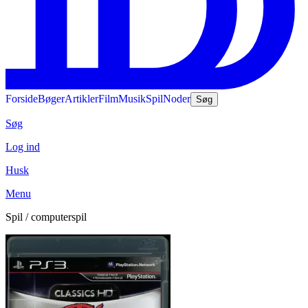
Forside
Bøger
Artikler
Film
Musik
Spil
Noder
Søg
Søg
Log ind
Husk
Menu
Spil / computerspil