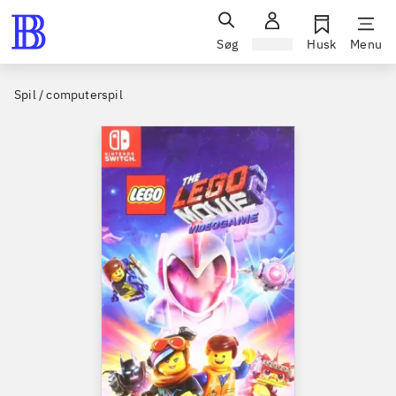
Søg
Log ind
Husk
Menu
Spil / computerspil