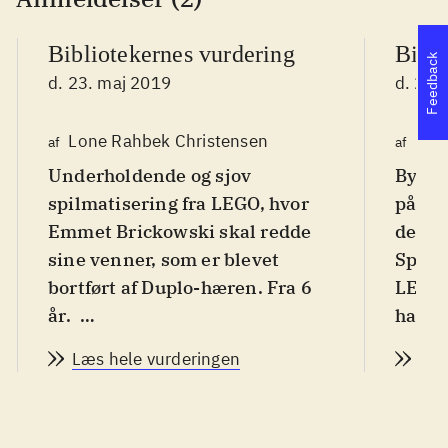
Bibliotekernes vurdering
Bibli
Feedback
d. 23. maj 2019
d. 23.
Lone Rahbek Christensen
Mar
af
af
Underholdende og sjov
Bygge
spilmatisering fra LEGO, hvor
på de
Emmet Brickowski skal redde
dem d
sine venner, som er blevet
Spille
bortført af Duplo-hæren. Fra 6
LEGO 
år
.
har i
Spillet bygger på filmen LEGO
efterl
Læs hele vurderingen
Læs
filmen 2. I starten kan man kun
det o
være Emmet, men der er over
venne
100 figurer, som løbende låses
Spille