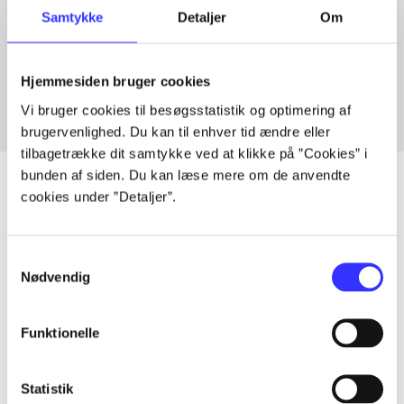
Samtykke
Detaljer
Om
Artikler med samme emner
Fra
Hjemmesiden bruger cookies
Vi bruger cookies til besøgsstatistik og optimering af
brugervenlighed. Du kan til enhver tid ændre eller
tilbagetrække dit samtykke ved at klikke på ”Cookies” i
bunden af siden. Du kan læse mere om de anvendte
cookies under ”Detaljer”.
Artikler
Samtykkevalg
Alle registrerede artikler fordelt på udgivelser
Nødvendig
...
Funktionelle
...
Statistik