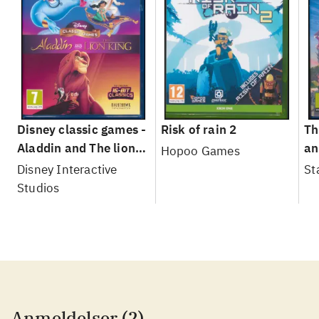
Disney classic games -
Risk of rain 2
Th
Aladdin and The lion
an
Hopoo Games
king
Disney Interactive
St
Studios
Anmeldelser (2)