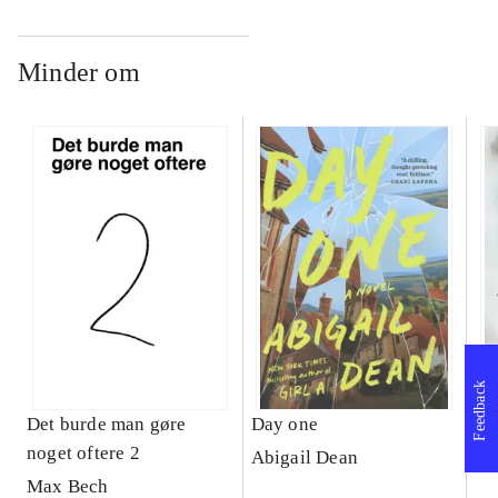
Minder om
Feedback
Det burde man gøre
Day one
An
noget oftere 2
Abigail Dean
Ma
Max Bech