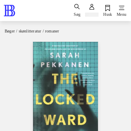
Søg
Log ind
Husk
Menu
Bøger / skønlitteratur / romaner