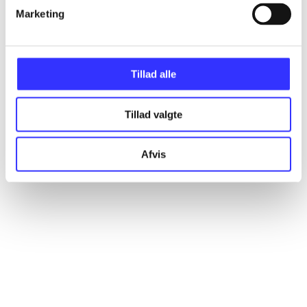
Marketing
Artikler
Alle registrerede artikler fordelt på udgivelser
Tillad alle
...
Tillad valgte
...
Afvis
...
...
...