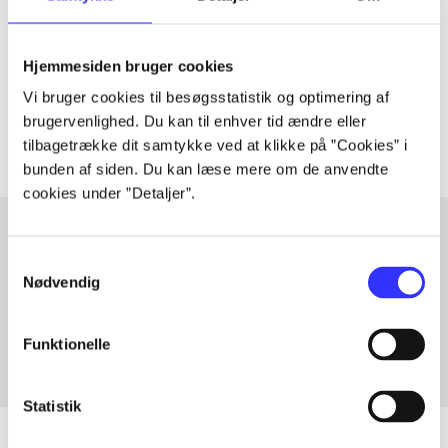
lorem ipsum dolor sit amet ...
Hjemmesiden bruger cookies
Tidsskrift
Vi bruger cookies til besøgsstatistik og optimering af
Artiklerne i
handler ofte om
brugervenlighed. Du kan til enhver tid ændre eller
tilbagetrække dit samtykke ved at klikke på ”Cookies” i
bunden af siden. Du kan læse mere om de anvendte
cookies under ”Detaljer”.
Samtykkevalg
Artikler med samme emner
Nødvendig
Fra
Funktionelle
Statistik