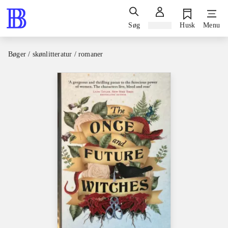
Søg
Log ind
Husk
Menu
Bøger / skønlitteratur / romaner