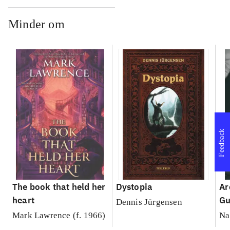
Minder om
Feedback
The book that held her
Dystopia
Ar
heart
Gu
Dennis Jürgensen
Mark Lawrence (f. 1966)
Na