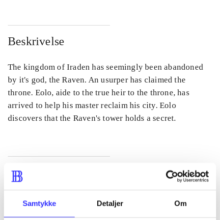
Beskrivelse
The kingdom of Iraden has seemingly been abandoned
by it's god, the Raven. An usurper has claimed the
throne. Eolo, aide to the true heir to the throne, has
arrived to help his master reclaim his city. Eolo
discovers that the Raven's tower holds a secret.
Tidsskrift
Artiklen er en del af
Samtykke
Detaljer
Om
lorem ipsum dolor sit amet ...