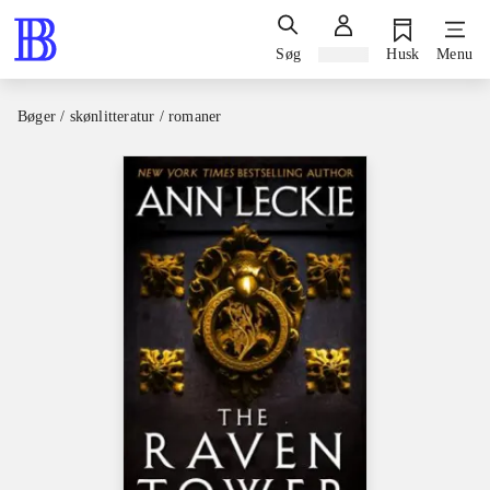
Søg
Log ind
Husk
Menu
Bøger / skønlitteratur / romaner