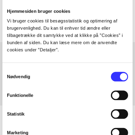
Tidsskrift
Hjemmesiden bruger cookies
Artiklerne i
handler ofte om
Vi bruger cookies til besøgsstatistik og optimering af
brugervenlighed. Du kan til enhver tid ændre eller
tilbagetrække dit samtykke ved at klikke på ”Cookies” i
bunden af siden. Du kan læse mere om de anvendte
cookies under ”Detaljer”.
Artikler med samme emner
Samtykkevalg
Fra
Nødvendig
Funktionelle
Statistik
Marketing
Artikler