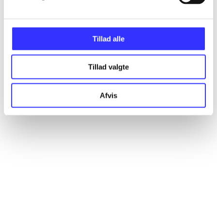
Alle registrerede artikler fordelt på udgivelser
Tillad alle
...
Tillad valgte
...
Afvis
...
...
...