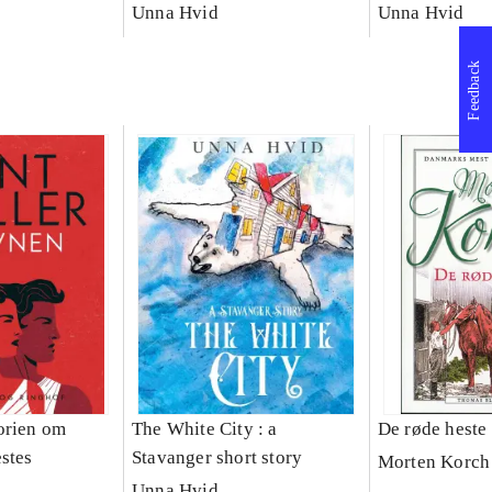
Unna Hvid
Unna Hvid
Feedback
orien om
The White City : a
De røde heste
stes
Stavanger short story
Morten Korch
Unna Hvid