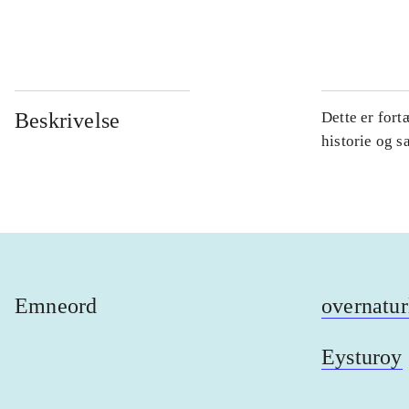
...
Beskrivelse
Dette er for
historie og s
Emneord
overnatur
Eysturoy