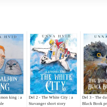
lmon king : a
Del 2 -
The White City : a
Del 3 -
The da
ale
Stavanger short story
Black Book pri