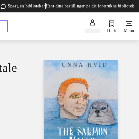
Spørg en bibliotekar
Hent dine bestillinger på dit foretrukne bibliotek
Log ind
Husk
Menu
tale