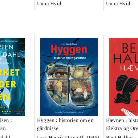
Unna Hvid
Lofoten tale
Unna Hvid
isen :
Hyggen : historien om en
Hævnen : hist
man
gårdnisse
Elektra og Ore
ldahl
Lars-Henrik Olsen (f. 1946)
Bent Haller