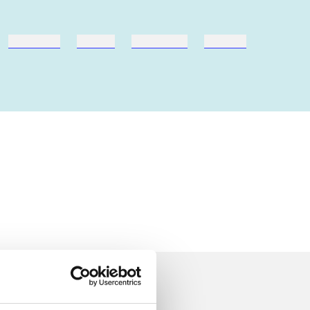
hestesport
træning
skolebøger
hesteavl