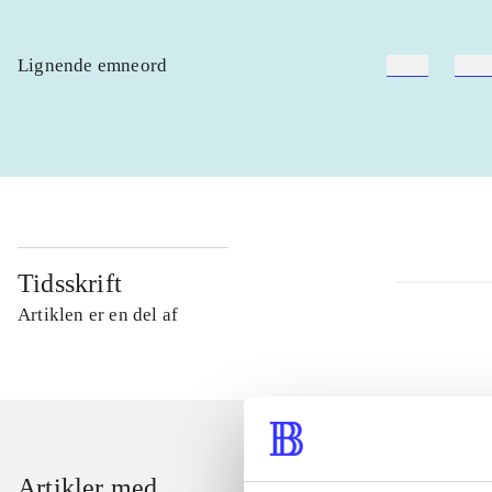
Lignende emneord
heste
børn
Tidsskrift
Artiklen er en del af
Artikler med