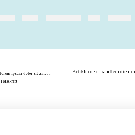
ebøger
ridning
hestesygdomme
vokal
sygdomme
Artiklerne i
handler ofte om
lorem ipsum dolor sit amet ...
Tidsskrift