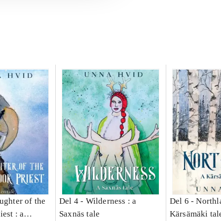
ughter of the
Del 4 -
Wilderness : a
Del 6 -
Northl
est : a
Saxnäs tale
Kärsämäki tal