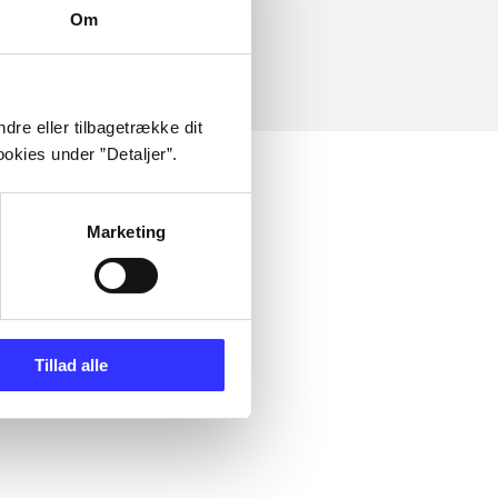
Om
dre eller tilbagetrække dit
okies under ”Detaljer”.
Marketing
Tillad alle