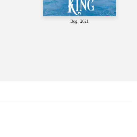
Bog, 2021
...
...