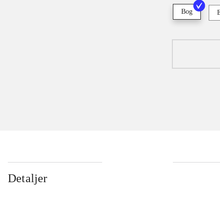
Bog
Detaljer
...
...
...