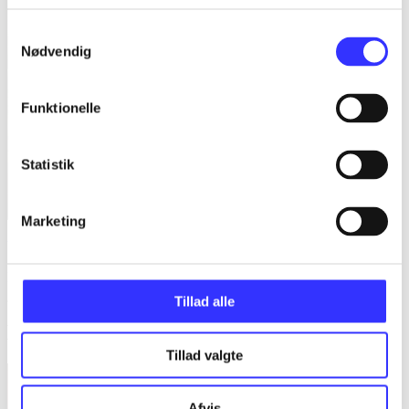
Samtykkevalg
Nødvendig
Funktionelle
Statistik
Marketing
book five -
The spider's war
Daniel Abraham
Tillad alle
Minder om
Tillad valgte
Afvis