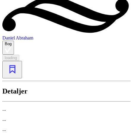
Daniel Abraham
Bog
loading
Detaljer
...
...
...