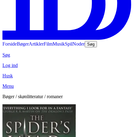
Forside
Bøger
Artikler
Film
Musik
Spil
Noder
Søg
Søg
Log ind
Husk
Menu
Bøger / skønlitteratur / romaner