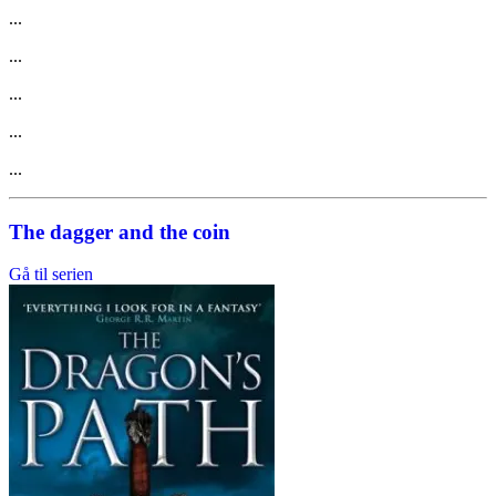
...
...
...
...
...
The dagger and the coin
Gå til serien