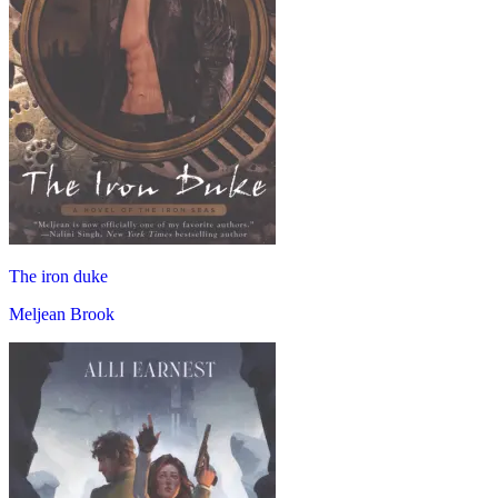
The iron duke
Meljean Brook