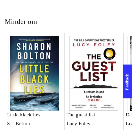
Minder om
Feedback
Little black lies
The guest list
De
S.J. Bolton
Lucy Foley
Li