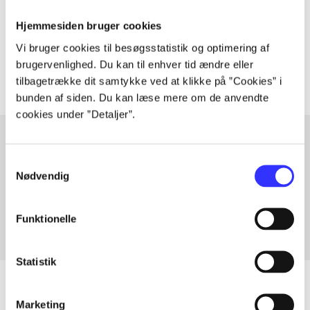
lorem ipsum dolor sit amet ...
Hjemmesiden bruger cookies
Tidsskrift
Vi bruger cookies til besøgsstatistik og optimering af
Artiklerne i
handler ofte om
brugervenlighed. Du kan til enhver tid ændre eller
tilbagetrække dit samtykke ved at klikke på ”Cookies” i
bunden af siden. Du kan læse mere om de anvendte
cookies under ”Detaljer”.
Samtykkevalg
Artikler med samme emner
Nødvendig
Fra
Funktionelle
Statistik
Marketing