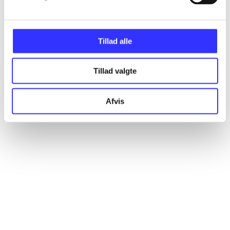
Artikler
Alle registrerede artikler fordelt på udgivelser
Tillad alle
...
Tillad valgte
...
Afvis
...
...
...