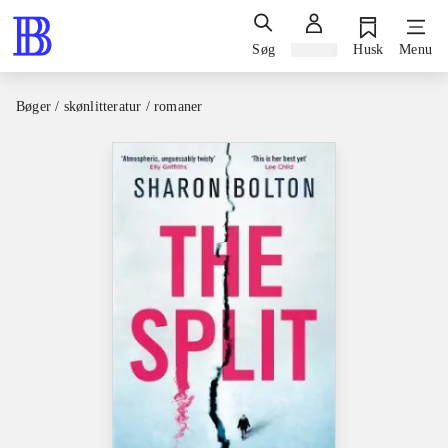
Søg
Log ind
Husk
Menu
Bøger / skønlitteratur / romaner