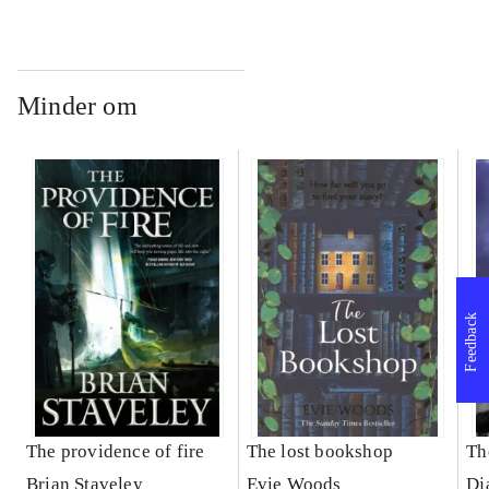
Minder om
Feedback
The providence of fire
The lost bookshop
Th
Brian Staveley
Evie Woods
Dj