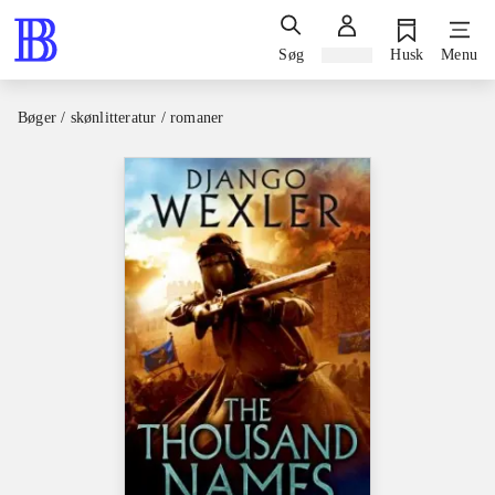
Søg
Log ind
Husk
Menu
Bøger / skønlitteratur / romaner