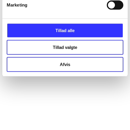
Marketing
Artikler
Alle registrerede artikler fordelt på udgivelser
Tillad alle
...
Tillad valgte
...
Afvis
...
...
...