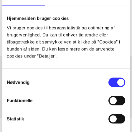
lorem ipsum dolor sit amet ...
Hjemmesiden bruger cookies
Tidsskrift
Vi bruger cookies til besøgsstatistik og optimering af
Artiklerne i
handler ofte om
brugervenlighed. Du kan til enhver tid ændre eller
tilbagetrække dit samtykke ved at klikke på ”Cookies” i
bunden af siden. Du kan læse mere om de anvendte
cookies under ”Detaljer”.
Samtykkevalg
Artikler med samme emner
Nødvendig
Fra
Funktionelle
Statistik