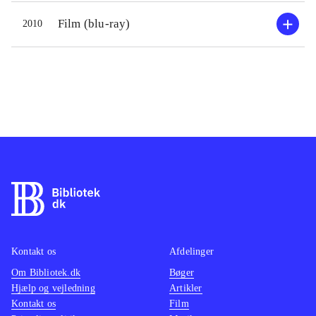
Film (blu-ray)
2010
Kontakt os
Afdelinger
Om Bibliotek.dk
Bøger
Hjælp og vejledning
Artikler
Kontakt os
Film