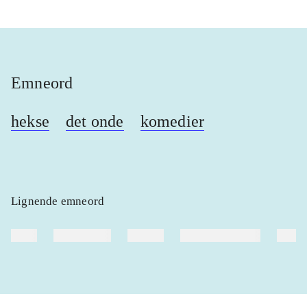
Emneord
hekse
det onde
komedier
Lignende emneord
heste
børnebøger
ridning
hestesygdomme
vokal