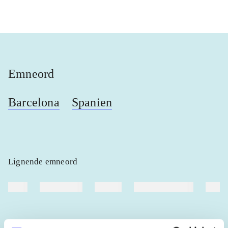
Emneord
Barcelona
Spanien
Lignende emneord
heste
børnebøger
ridning
hestesygdomme
vokal