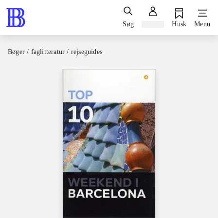
Søg
Log ind
Husk
Menu
Bøger / faglitteratur / rejseguides