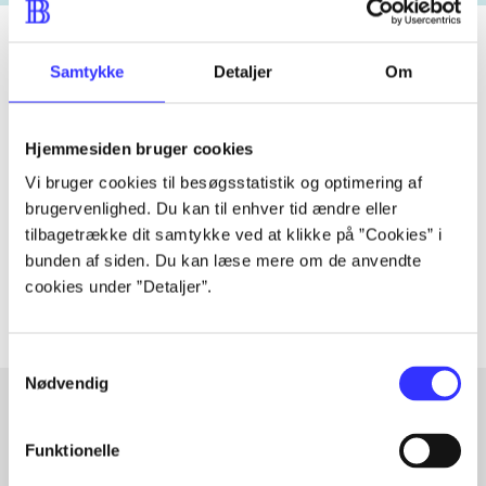
Samtykke
Detaljer
Om
Tidsskrift
Artiklen er en del af
Hjemmesiden bruger cookies
Vi bruger cookies til besøgsstatistik og optimering af
lorem ipsum dolor sit amet ...
brugervenlighed. Du kan til enhver tid ændre eller
Tidsskrift
tilbagetrække dit samtykke ved at klikke på ”Cookies” i
bunden af siden. Du kan læse mere om de anvendte
Artiklerne i
handler ofte om
cookies under ”Detaljer”.
Samtykkevalg
Nødvendig
Artikler med samme emner
Funktionelle
Fra