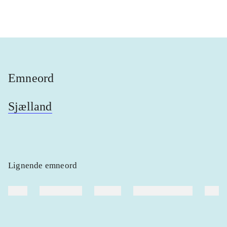
Emneord
Sjælland
Lignende emneord
heste
børnebøger
ridning
hestesygdomme
vokal