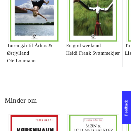
Turen går til Århus &
En god weekend
Tu
Østjylland
Heidi Frank Svømmekjær
Li
Ole Loumann
Minder om
Feedback