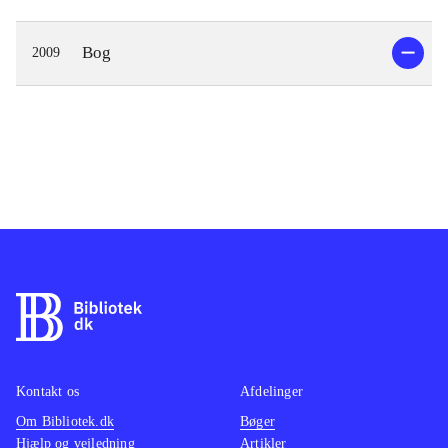
Bog
2009
Kontakt os
Afdelinger
Om Bibliotek.dk
Bøger
Hjælp og vejledning
Artikler