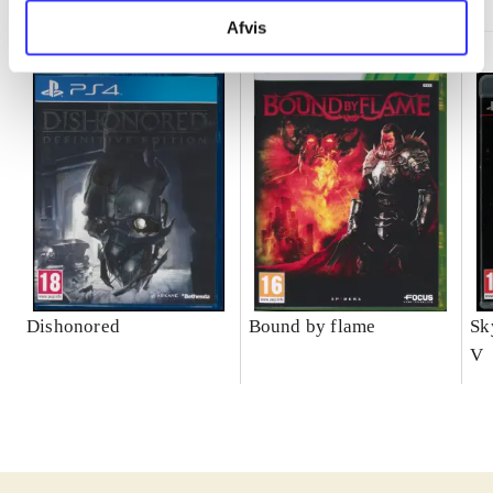
Afvis
Dishonored
Bound by flame
Sk
V