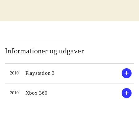
Two worlds II finder sted
umiddelbart efter 1'eren afsluttedes.
Som RPG-kender er man bestemt på
vanlig grund. Her er riddere,
monstre, prinsesser, fabeldyr og alt
hvad der traditionelt tilhører genren.
Informationer og udgaver
Kampsystemet er i realtime, og der er
faktisk så meget fokus på kamp at
Playstation 3
2010
man til tider antager spillet mere som
et actionspil end et RPG. Mange
rollespil er ekstremt højtidelige men
Xbox 360
2010
her er der også plads til humor og der
refereres til både Indiana Jones og
Monthy Python i løbet af historien.
Selvsamme er ikke voldsomt lang;
det er de mange sidemissioner der