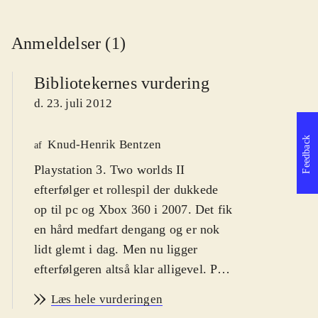
Anmeldelser (1)
Bibliotekernes vurdering
d. 23. juli 2012
Feedback
Knud-Henrik Bentzen
af
Playstation 3. Two worlds II
efterfølger et rollespil der dukkede
op til pc og Xbox 360 i 2007. Det fik
en hård medfart dengang og er nok
lidt glemt i dag. Men nu ligger
efterfølgeren altså klar alligevel. Pegi
er 16 og der er alle de ikoner der kan
Læs hele vurderingen
være. Således 15+ på bibliotekerne
.