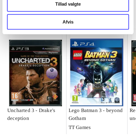
Tillad valgte
Minder om
Afvis
Uncharted 3 - Drake's
Lego Batman 3 - beyond
Re
deception
Gotham
un
TT Games