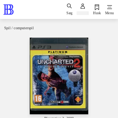
Søg
Log ind
Husk
Menu
Spil / computerspil