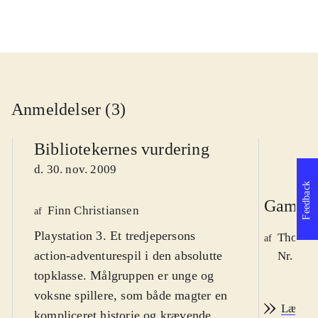
Anmeldelser (3)
Bibliotekernes vurdering
d. 30. nov. 2009
Feedback
Game r
Finn Christiansen
af
Playstation 3. Et tredjepersons
Thomas 
af
action-adventurespil i den absolutte
Nr. 103
topklasse. Målgruppen er unge og
voksne spillere, som både magter en
Læs an
kompliceret historie og krævende