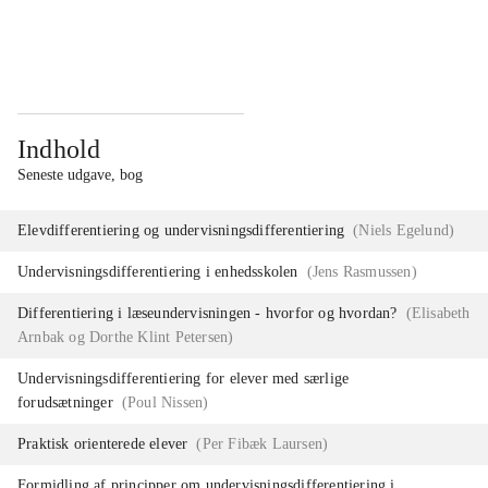
...
...
Indhold
Seneste udgave, bog
Elevdifferentiering og undervisningsdifferentiering
(
Niels Egelund
)
Undervisningsdifferentiering i enhedsskolen
(
Jens Rasmussen
)
Differentiering i læseundervisningen - hvorfor og hvordan?
(
Elisabeth
Arnbak og Dorthe Klint Petersen
)
Undervisningsdifferentiering for elever med særlige
forudsætninger
(
Poul Nissen
)
Praktisk orienterede elever
(
Per Fibæk Laursen
)
Formidling af principper om undervisningsdifferentiering i