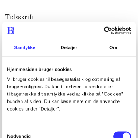
Tidsskrift
Artiklen er en del af
lorem ipsum dolor sit amet ...
Samtykke
Detaljer
Om
Tidsskrift
Artiklerne i
handler ofte om
Hjemmesiden bruger cookies
Vi bruger cookies til besøgsstatistik og optimering af
brugervenlighed. Du kan til enhver tid ændre eller
tilbagetrække dit samtykke ved at klikke på ”Cookies” i
bunden af siden. Du kan læse mere om de anvendte
cookies under ”Detaljer”.
Artikler med samme emner
Fra
Samtykkevalg
Nødvendig