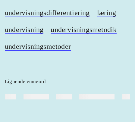
undervisningsdifferentiering
læring
undervisning
undervisningsmetodik
undervisningsmetoder
Lignende emneord
heste
børnebøger
ridning
hestesygdomme
vokal