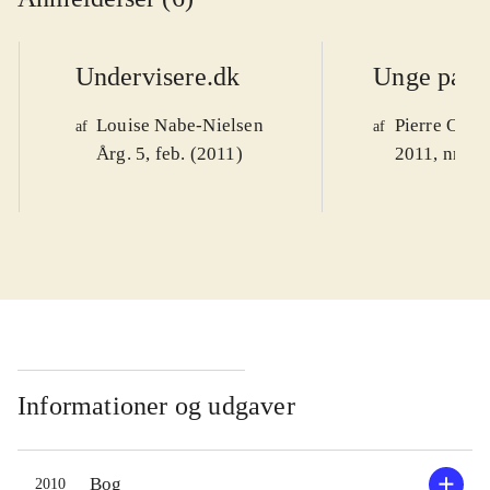
Undervisere.dk
Unge pæd
Louise Nabe-Nielsen
Pierre Oskj
af
af
Årg. 5, feb. (2011)
2011, nr. 3
Informationer og udgaver
Bog
2010