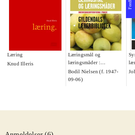
Feedback
Læring
Læringsmål og
Sy
læringsmåder :
læ
Knud Illeris
undervisningsdifferentiering
Bodil Nielsen (f. 1947-
Jo
i praksis
09-06)
Anmeldelser (6)