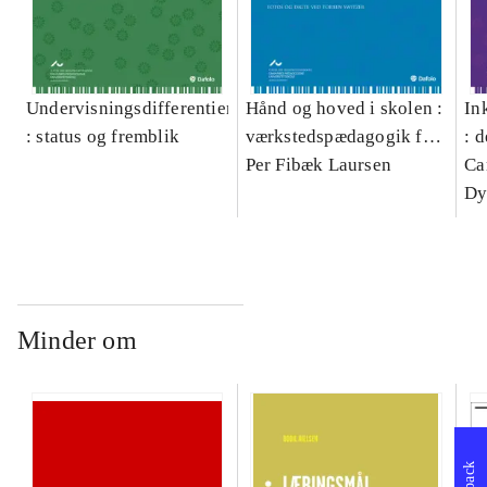
Undervisningsdifferentiering
Hånd og hoved i skolen :
In
: status og fremblik
værkstedspædagogik for
: 
praktisk orienterede
Per Fibæk Laursen
ide
Ca
elever
Dy
Minder om