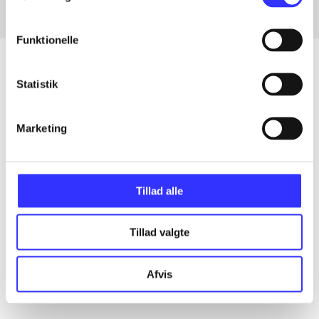
Funktionelle
Statistik
Artikler
Alle registrerede artikler fordelt på udgivelser
Marketing
...
Tillad alle
...
Tillad valgte
...
Afvis
...