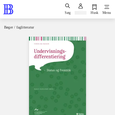
Søg
Log ind
Husk
Menu
Bøger / faglitteratur