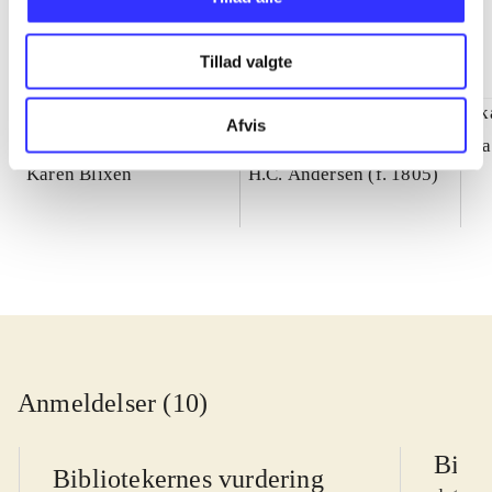
Tillad valgte
Syv fantastiske
Årets historie og andre
Sk
Afvis
fortællinger
historier (Letlæsning)
Ka
Karen Blixen
H.C. Andersen (f. 1805)
Anmeldelser (10)
Bibli
Bibliotekernes vurdering