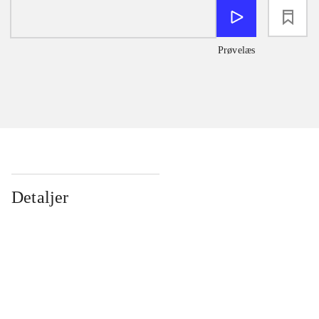
loading
Prøvelæs
Detaljer
...
...
...
...
...
...
...
...