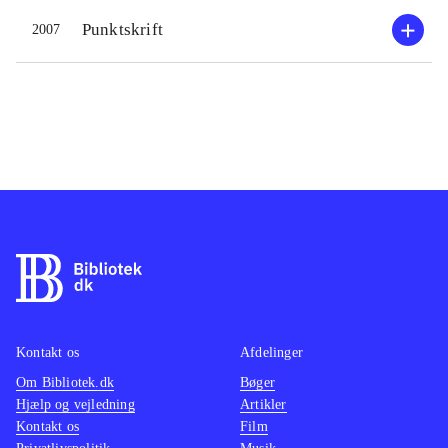
Punktskrift
2007
Kontakt os
Afdelinger
Om Bibliotek.dk
Bøger
Hjælp og vejledning
Artikler
Kontakt os
Film