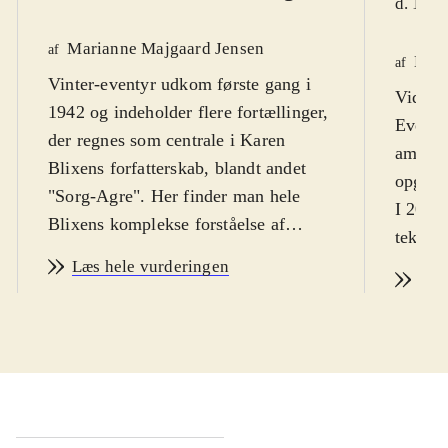
d. 19. 
Marianne Majgaard Jensen
af
Mari
af
Vinter-eventyr udkom første gang i
Videns
1942 og indeholder flere fortællinger,
Eventyr
der regnes som centrale i Karen
ambiti
Blixens forfatterskab, blandt andet
opgave
"Sorg-Agre". Her finder man hele
I 2007
Blixens komplekse forståelse af
tekstkr
skæbnen som noget helt uafvendeligt
Vinter
Læs hele vurderingen
i tilværelsen, hvor erkendelsen af
Læs
Næste 
skæbnen er det, der giver mennesket
fantast
mulighed for at komme overens med
Danske
livet. "Alkmene" og "Heloïse" er to
håber, 
andre væsentlige fortællinger. Her er
hele Bl
skæbnen også et centralt tema
Det er 