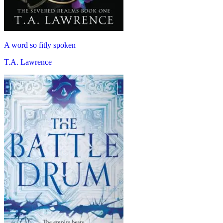
A word so fitly spoken
T.A. Lawrence