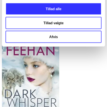
Tillad alle
Realms of wrath & ruin
Alli Earnest
Tillad valgte
Afvis