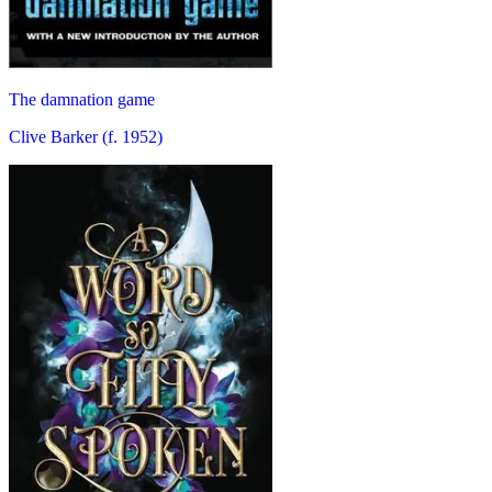
The damnation game
Clive Barker (f. 1952)