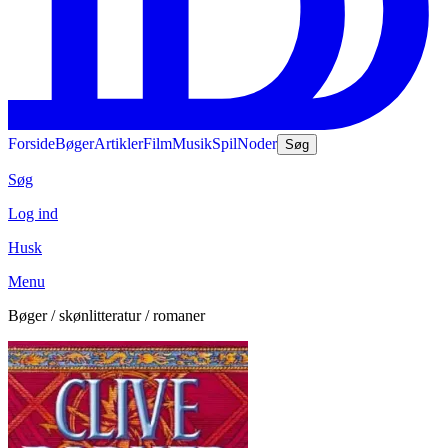
Forside
Bøger
Artikler
Film
Musik
Spil
Noder
Søg
Søg
Log ind
Husk
Menu
Bøger / skønlitteratur / romaner