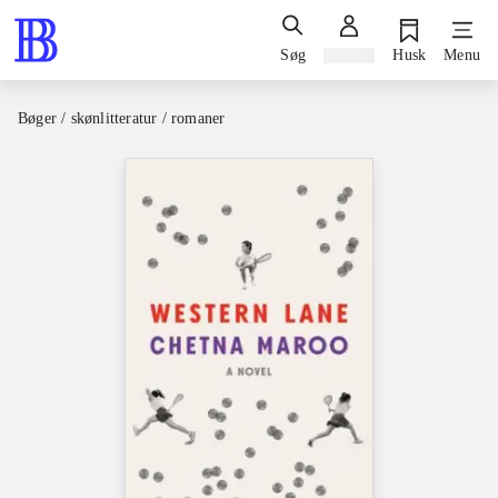
Søg
Log ind
Husk
Menu
Bøger / skønlitteratur / romaner