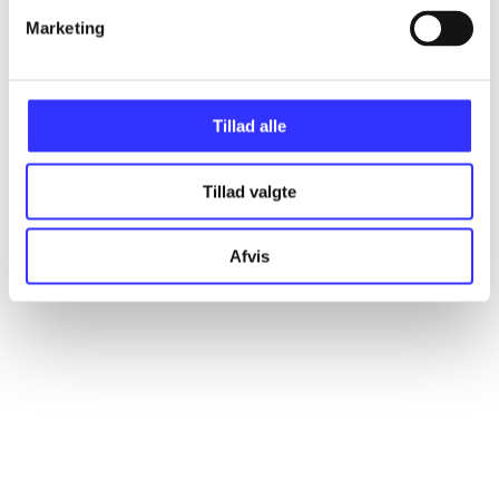
Artikler
Marketing
Alle registrerede artikler fordelt på udgivelser
...
Tillad alle
...
Tillad valgte
Afvis
...
...
...