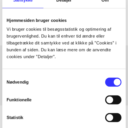
lorem ipsum dolor sit amet ...
Tidsskrift
Artiklerne i
handler ofte om
Hjemmesiden bruger cookies
Vi bruger cookies til besøgsstatistik og optimering af
brugervenlighed. Du kan til enhver tid ændre eller
tilbagetrække dit samtykke ved at klikke på ”Cookies” i
bunden af siden. Du kan læse mere om de anvendte
cookies under ”Detaljer”.
Artikler med samme emner
Fra
Samtykkevalg
Nødvendig
Funktionelle
Statistik