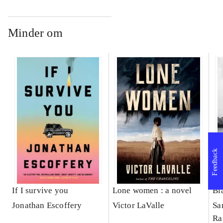
Minder om
Feedback
If I survive you
Lone women : a novel
Bl
Jonathan Escoffery
Victor LaValle
Sa
Ra