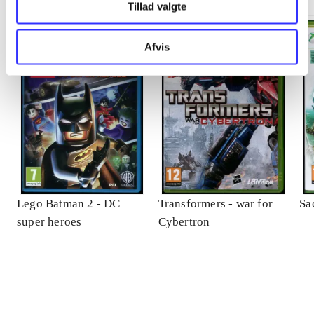
Tillad valgte
Afvis
Lego Batman 2 - DC
Transformers - war for
Sa
super heroes
Cybertron