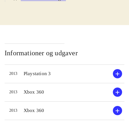
navn. Handlingen udspiller sig
mellem de to første sæsoner af
serien. De unge og forholdsvis
ukendte helte er i gang med en
uddannelse, hvor de som mentorer
har fx Batman og Superman. En
videnskabskvinde forsvinder under
Informationer og udgaver
en ekspedition, og det er Young
Justices opgave at finde hende. Et
Playstation 3
2013
ungt team af superhelte-aspiranter
samles, undersøger sagen og snart er
de blandet ind i en længere række
Xbox 360
2013
sager, hvor der skal nedkæmpes
utallige håndlangere og et dusin
Xbox 360
2013
vaskeægte superskurke. På
missionerne arbejder man med tre