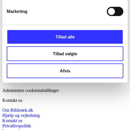
context: facets] i serien
Marketing
Feedback
Tillad alle
Bibliotek.dk er en samlet indgang til alle danske bibliotekers
materialer og til hvad der udgives i Danmark. Du kan bestille
Tillad valgte
materialer og så hente og låne på dit eget bibliotek. Du kan bruge
Bibliotek.dk til at søge frem, hvad der er udgivet af bøger, musik,
tidsskrifter, artikler, e-bøger, lydbøger osv. Bibliotek.dk er altså ikke
et fysisk bibliotek, men en database og service over hvad der findes
Afvis
på danske offentlige biblioteker, som du kan bestille og få leveret til
dit lokale bibliotek.
Administrer cookieindstillinger
Kontakt os
Om Bibliotek.dk
Hjælp og vejledning
Kontakt os
Privatlivspolitik