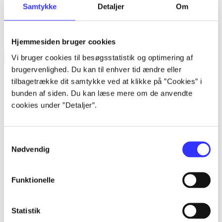
Samtykke
Detaljer
Om
Hjemmesiden bruger cookies
Vi bruger cookies til besøgsstatistik og optimering af
brugervenlighed. Du kan til enhver tid ændre eller
Forside
Bøger
Artikler
Film
Musik
Spil
Noder
Søg
tilbagetrække dit samtykke ved at klikke på ”Cookies” i
Søg
bunden af siden. Du kan læse mere om de anvendte
cookies under ”Detaljer”.
Log ind
Husk
Samtykkevalg
Menu
Nødvendig
/ serier
Serie af
Funktionelle
lorem ipsum dolor sit amet ...
Statistik
[! unknown label: label-undefined in