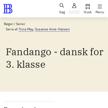
Søg
Log ind
Husk
Menu
Bøger / Serier
Serie af
Trine May
,
Susanne Arne-Hansen
Fandango - dansk for
3. klasse