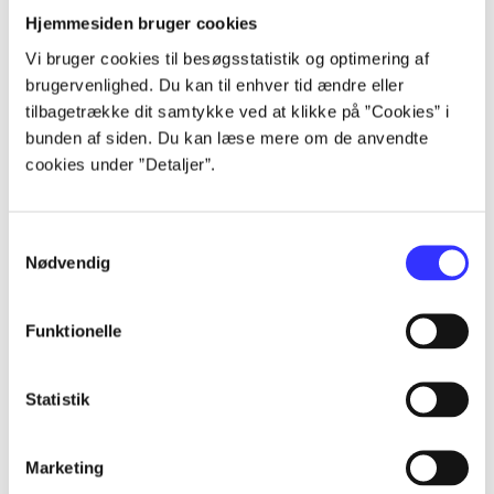
lorem ipsum dolor sit amet ...
Hjemmesiden bruger cookies
lorem ipsum dolor sit amet ...
lorem ipsum dolor sit amet ...
Vi bruger cookies til besøgsstatistik og optimering af
brugervenlighed. Du kan til enhver tid ændre eller
lorem ipsum dolor sit amet ...
tilbagetrække dit samtykke ved at klikke på ”Cookies” i
lorem ipsum dolor sit amet ...
bunden af siden. Du kan læse mere om de anvendte
lorem ipsum dolor sit amet ...
cookies under ”Detaljer”.
Samtykkevalg
Nødvendig
af
Funktionelle
af
af
Statistik
af
af
Marketing
af