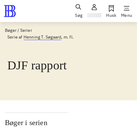
Søg
Log ind
Husk
Menu
Bøger / Serier
Serie af
Henning T. Søgaard
, m. fl.
DJF rapport
Bøger i serien