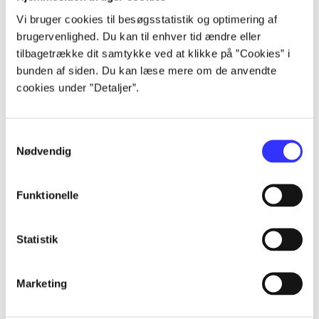
lorem ipsum dolor sit amet ...
lorem ipsum dolor sit amet ...
Vi bruger cookies til besøgsstatistik og optimering af
brugervenlighed. Du kan til enhver tid ændre eller
lorem ipsum dolor sit amet ...
tilbagetrække dit samtykke ved at klikke på ”Cookies” i
lorem ipsum dolor sit amet ...
bunden af siden. Du kan læse mere om de anvendte
cookies under ”Detaljer”.
Samtykkevalg
Nødvendig
af
af
Funktionelle
af
af
Statistik
af
af
Marketing
af
af