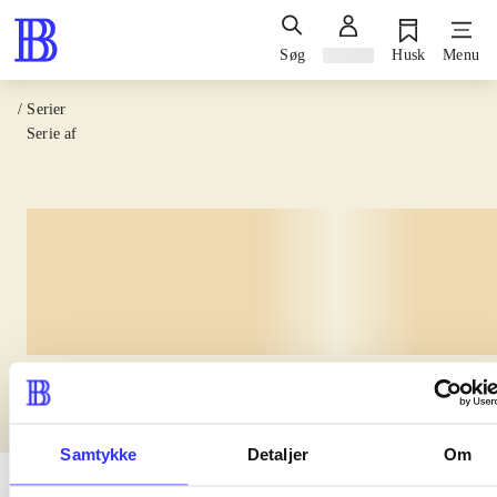
Søg
Log ind
Husk
Menu
/ Serier
Serie af
lorem ipsum dolor sit amet
Samtykke
Detaljer
Om