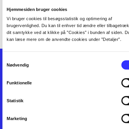
[! unknown label: label-undefined in
Hjemmesiden bruger cookies
context: facets] i serien
Vi bruger cookies til besøgsstatistik og optimering af
brugervenlighed. Du kan til enhver tid ændre eller tilbagetræ
dit samtykke ved at klikke på ”Cookies” i bunden af siden. D
kan læse mere om de anvendte cookies under ”Detaljer”.
Samtykkevalg
Nødvendig
Funktionelle
Kontakt os
Afdelinger
Statistik
Om Bibliotek.dk
Bøger
Hjælp og vejledning
Artikler
Kontakt os
Film
Marketing
Privatlivspolitik
Musik