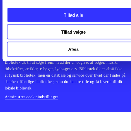
Leverandører
Spil
English
Noder
Tilgængelighedserklæring
Tillad alle
Tillad valgte
Bibliotek.dk er en samlet indgang til alle danske bibliotekers
Afvis
materialer og til hvad der udgives i Danmark. Du kan bestille
materialer og så hente og låne på dit eget bibliotek. Du kan bruge
Bibliotek.dk til at søge frem, hvad der er udgivet af bøger, musik,
tidsskrifter, artikler, e-bøger, lydbøger osv. Bibliotek.dk er altså ikke
et fysisk bibliotek, men en database og service over hvad der findes på
danske offentlige biblioteker, som du kan bestille og få leveret til dit
lokale bibliotek.
Administrer cookieindstillinger