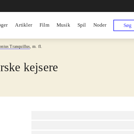
øger
Artikler
Film
Musik
Spil
Noder
Søg
onius Tranquillus
, m. fl.
ske kejsere