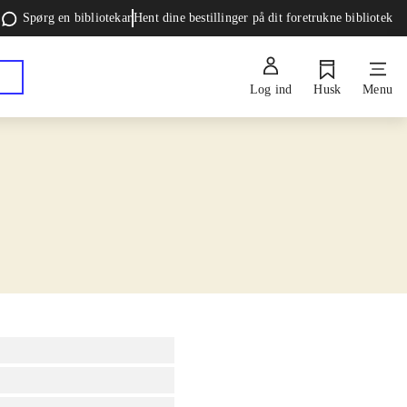
Spørg en bibliotekar
Hent dine bestillinger på dit foretrukne bibliotek
Log ind
Husk
Menu