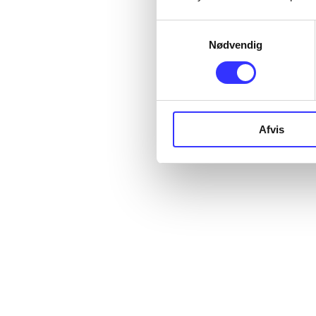
Samtykkevalg
Nødvendig
Afvis