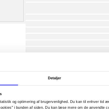
af
lorem ipsum dolor sit amet ...
lorem ipsum dolor sit amet ...
lorem ipsum dolor sit amet ...
lorem ipsum dolor sit amet ...
lorem ipsum dolor sit amet ...
lorem ipsum dolor sit amet ...
lorem ipsum dolor sit amet ...
lorem ipsum dolor sit amet ...
Detaljer
s
af
atistik og optimering af brugervenlighed. Du kan til enhver tid æn
af
ookies” i bunden af siden. Du kan læse mere om de anvendte co