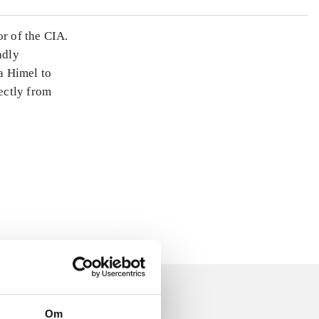
or of the CIA.
adly
a Himel to
rectly from
Om