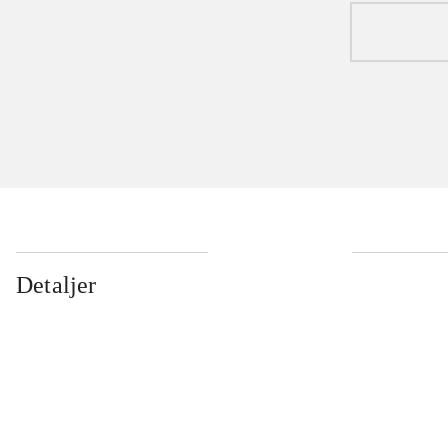
Detaljer
...
...
...
...