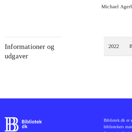
modgang i tje
Michael Ager
Informationer og
2022
udgaver
Bibliotek.dk er 
bibliotekers mat