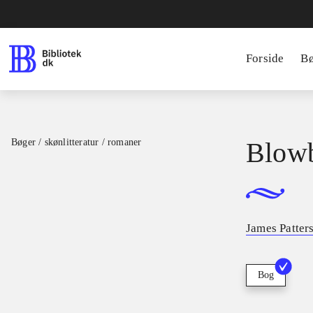
Forside
B
Bøger / skønlitteratur / romaner
Blow
James Patter
Bog