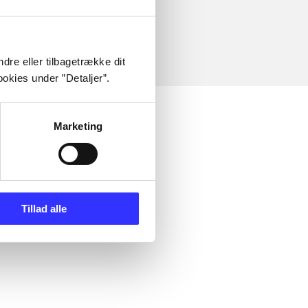
dre eller tilbagetrække dit
okies under ”Detaljer”.
Marketing
Tillad alle