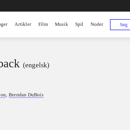
øger
Artikler
Film
Musik
Spil
Noder
Søg
back
(engelsk)
,
son
Brendan DuBois