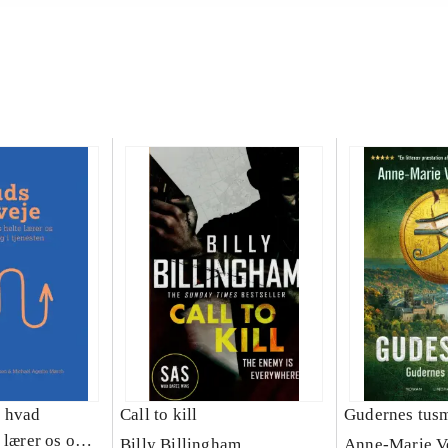
: hvad
Call to kill
Gudernes tus
 lærer os om
Billy Billingham
Anne-Marie V