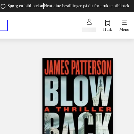
Spørg en bibliotekar
Hent dine bestillinger på dit foretrukne bibliotek
Log ind
Husk
Menu