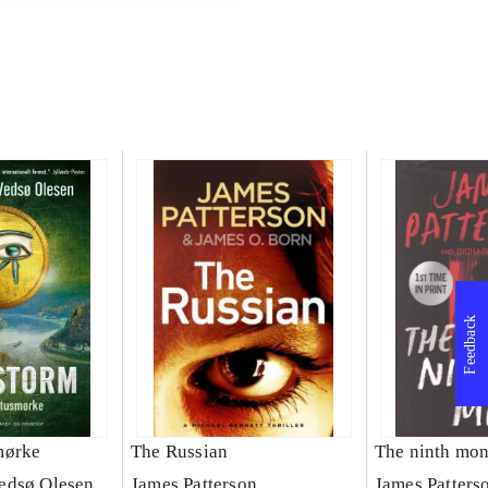
Feedback
mørke
The Russian
The ninth mon
edsø Olesen
James Patterson
James Patters