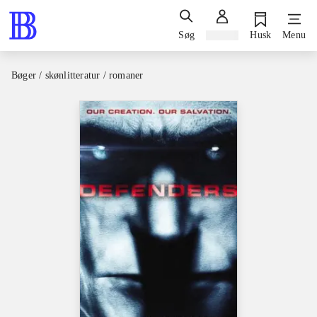
Søg
Log ind
Husk
Menu
Bøger / skønlitteratur / romaner