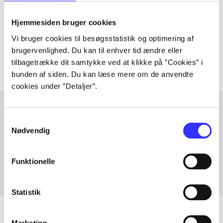
lorem ipsum dolor sit amet ...
Hjemmesiden bruger cookies
Tidsskrift
Vi bruger cookies til besøgsstatistik og optimering af
Artiklerne i
handler ofte om
brugervenlighed. Du kan til enhver tid ændre eller
tilbagetrække dit samtykke ved at klikke på ”Cookies” i
bunden af siden. Du kan læse mere om de anvendte
cookies under ”Detaljer”.
Samtykkevalg
Artikler med samme emner
Nødvendig
Fra
Funktionelle
Statistik
Marketing