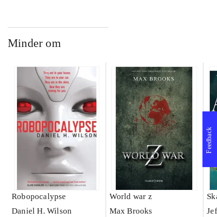
Minder om
Feedback
Robopocalypse
World war z
Sk
Daniel H. Wilson
Max Brooks
Je