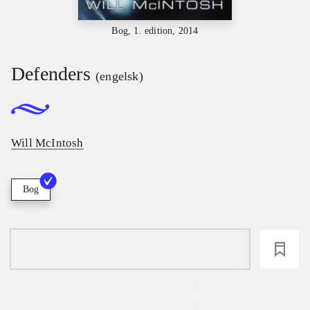
Bog, 1. edition, 2014
Defenders
(engelsk)
Will McIntosh
Bog
loading