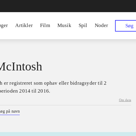
øger
Artikler
Film
Musik
Spil
Noder
Søg
McIntosh
 er registreret som ophav eller bidragsyder til 2
perioden 2014 til 2016.
Om data
øg på navn