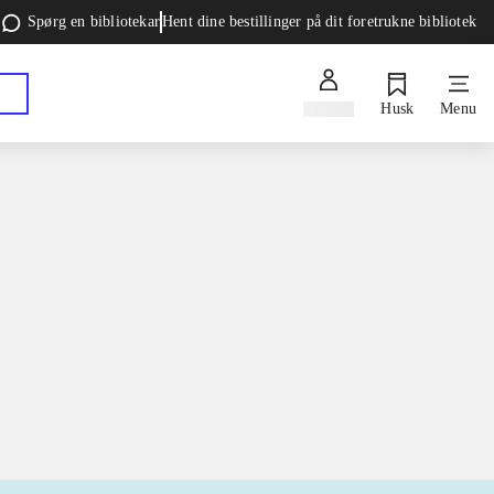
Spørg en bibliotekar
Hent dine bestillinger på dit foretrukne bibliotek
Log ind
Husk
Menu