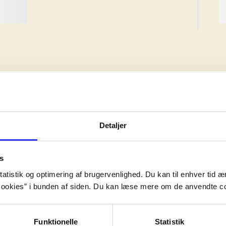
Detaljer
ave, men værket kan være skabt tidligere.
ave, men værket kan være skabt tidligere.
s
ave, men værket kan være skabt tidligere.
atistik og optimering af brugervenlighed. Du kan til enhver tid æn
ookies” i bunden af siden. Du kan læse mere om de anvendte co
Funktionelle
Statistik