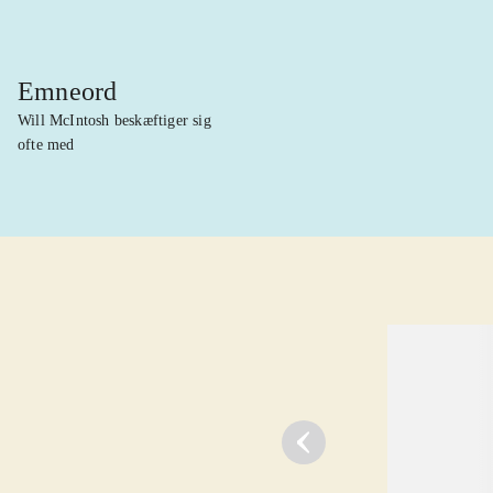
Emneord
Will McIntosh beskæftiger sig
ofte med
lorem ipsum dolor sit amet ...