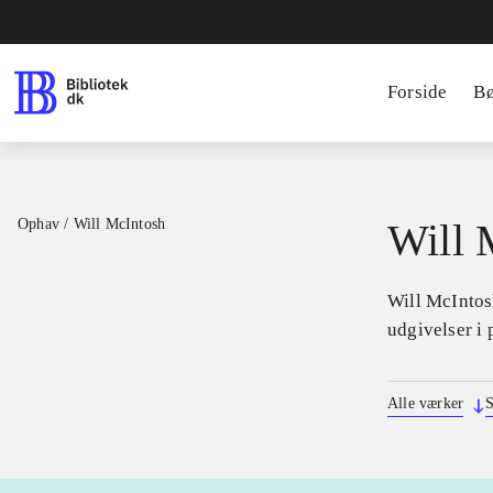
Forside
B
Ophav
/
Will McIntosh
Will 
Will McIntosh
udgivelser i 
Alle værker
S