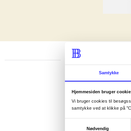
lorem ipsum dolor sit amet ...
Samtykke
Udgivet i undefined
.
Værkerne er grupperet efter ældste registrerede udg
Udgivet i undefined
.
Værkerne er grupperet efter ældste registrerede udg
Hjemmesiden bruger cookie
Udgivet i undefined
.
Værkerne er grupperet efter ældste registrerede udg
Vi bruger cookies til besøgsst
samtykke ved at klikke på ”C
Samtykkevalg
Nødvendig