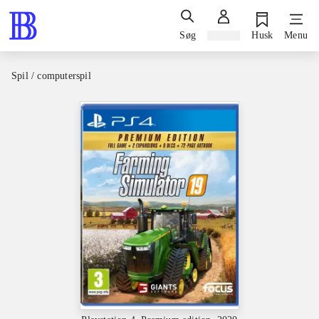
Søg
Log ind
Husk
Menu
Spil / computerspil