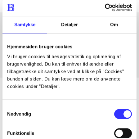
Samtykke
Detaljer
Om
Artikler med samme emner
Fra
Hjemmesiden bruger cookies
Vi bruger cookies til besøgsstatistik og optimering af
brugervenlighed. Du kan til enhver tid ændre eller
tilbagetrække dit samtykke ved at klikke på ”Cookies” i
bunden af siden. Du kan læse mere om de anvendte
cookies under ”Detaljer”.
Artikler
Samtykkevalg
Nødvendig
Alle registrerede artikler fordelt på udgivelser
Funktionelle
...