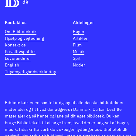
Kontakt os
Afdelinger
Om Bibliotek.dk
Bøger
Hjælp og vejledning
Artikler
Kontakt os
Film
Privatlivspolitik
Musik
Leverandører
Spil
English
Noder
Tilgængelighedserklæring
Bibliotek.dk er en samlet indgang til alle danske bibliotekers
materialer og til hvad der udgives i Danmark. Du kan bestille
materialer og så hente og låne på dit eget bibliotek. Du kan
bruge Bibliotek.dk til at søge frem, hvad der er udgivet af bøger,
musik, tidsskrifter, artikler, e-bøger, lydbøger osv. Bibliotek.dk
er altså ikke et fysisk bibliotek, men en database og service over