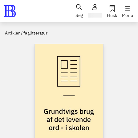
Søg
Log ind
Husk
Menu
Artikler / faglitteratur