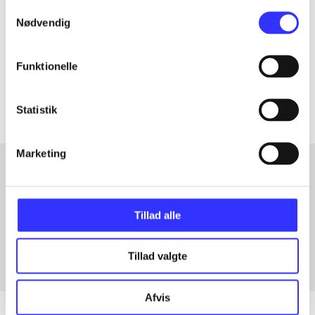
Samtykkevalg
Nødvendig
lorem ipsum dolor sit amet ...
Tidsskrift
Funktionelle
Artiklerne i
handler ofte om
Statistik
Marketing
Artikler med samme emner
Tillad alle
Fra
Tillad valgte
Afvis