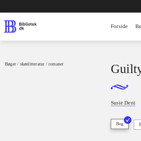
Forside
B
Bøger / skønlitteratur / romaner
Guilt
Susie Dent
Bog