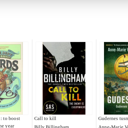
 : to boost
Call to kill
Gudernes tus
he year
Billy Billingham
Anne-Marie V