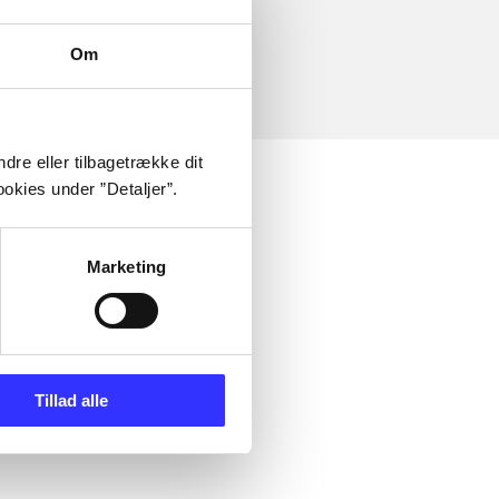
Om
dre eller tilbagetrække dit
okies under ”Detaljer”.
Marketing
Tillad alle