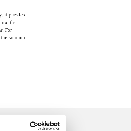
, it puzzles
 not the
ar. For
, the summer