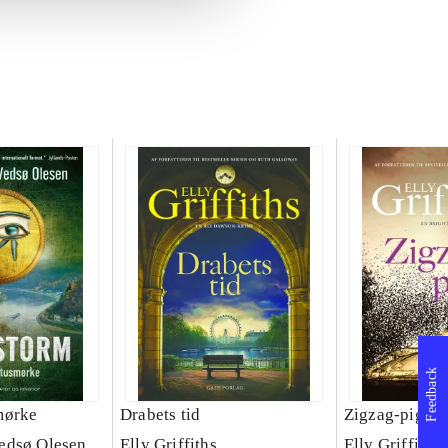
Feedback
mørke
Drabets tid
Zigzag-pigen
edsø Olesen
Elly Griffiths
Elly Griffiths