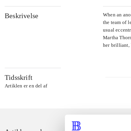
Beskrivelse
When an anon
the team of l
usual eccentri
Martha Thorn
her brilliant
Tidsskrift
Artiklen er en del af