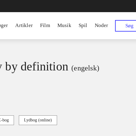
øger
Artikler
Film
Musik
Spil
Noder
Søg
y by definition
(engelsk)
E-bog
Lydbog (online)