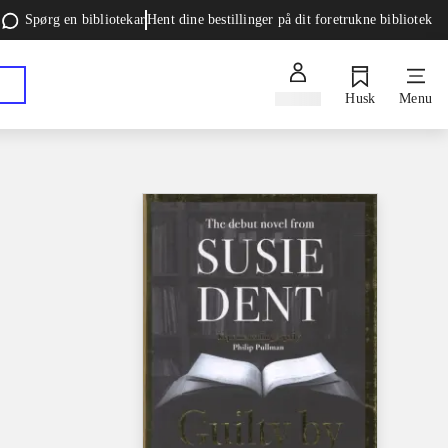
Spørg en bibliotekar
Hent dine bestillinger på dit foretrukne bibliotek
Log ind
Husk
Menu