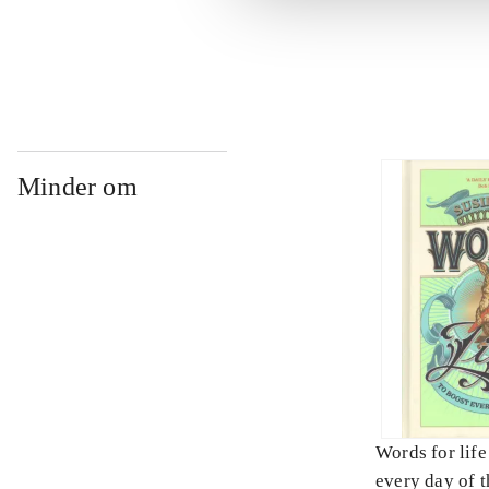
...
Minder om
Words for life
every day of t