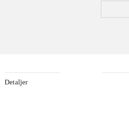
Detaljer
...
...
...
...