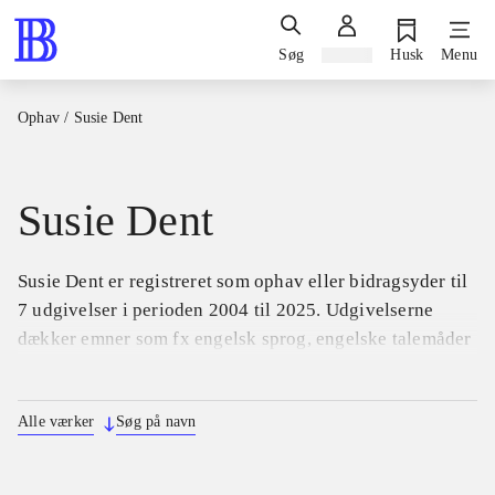
Søg
Log ind
Husk
Menu
Ophav
/
Susie Dent
Susie Dent
Susie Dent er registreret som ophav eller bidragsyder til
7 udgivelser i perioden 2004 til 2025. Udgivelserne
dækker emner som fx engelsk sprog, engelske talemåder
og ord.
Alle værker
Søg på navn