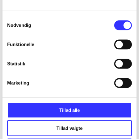
Udgivet i undefined
.
Værkerne er grupperet efter ældste registrerede udg
Udgivet i undefined
.
Værkerne er grupperet efter ældste registrerede udg
Samtykkevalg
Udgivet i undefined
.
Værkerne er grupperet efter ældste registrerede udg
Nødvendig
Materialetype
Rolle
Genre
Funktionelle
Statistik
Marketing
Tillad alle
Tillad valgte