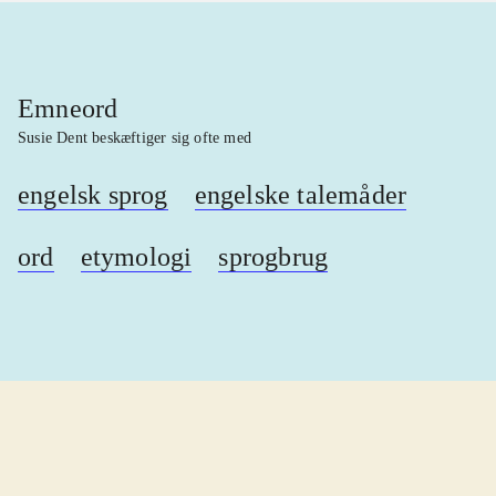
Emneord
Susie Dent beskæftiger sig ofte med
engelsk sprog
engelske talemåder
ord
etymologi
sprogbrug
lorem ipsum dolor sit amet ...