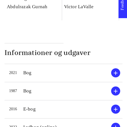
Feedback
Abdulrazak Gurnah
Victor LaValle
Sa
Ra
Informationer og udgaver
Bog
2021
Bog
1987
E-bog
2016