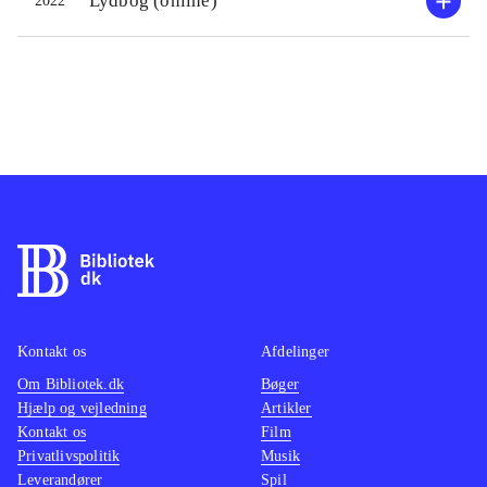
Lydbog (online)
2022
Kontakt os
Afdelinger
Om Bibliotek.dk
Bøger
Hjælp og vejledning
Artikler
Kontakt os
Film
Privatlivspolitik
Musik
Leverandører
Spil