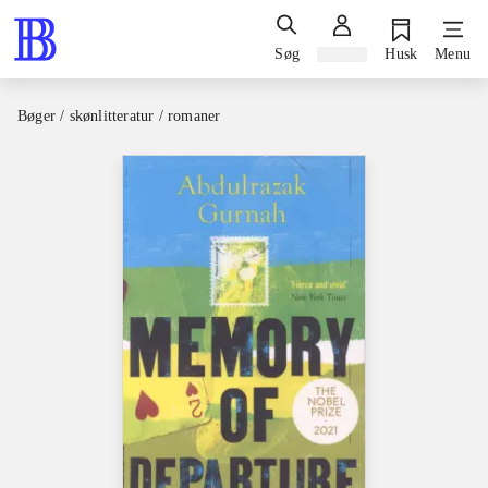
Søg
Log ind
Husk
Menu
Bøger / skønlitteratur / romaner