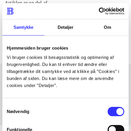
Artiklen er en del af
lorem ipsum dolor sit amet ...
Tidsskrift
Samtykke
Detaljer
Om
Artiklerne i
handler ofte om
Hjemmesiden bruger cookies
Vi bruger cookies til besøgsstatistik og optimering af
brugervenlighed. Du kan til enhver tid ændre eller
tilbagetrække dit samtykke ved at klikke på ”Cookies” i
bunden af siden. Du kan læse mere om de anvendte
Artikler med samme emner
cookies under ”Detaljer”.
Fra
Samtykkevalg
Nødvendig
Funktionelle