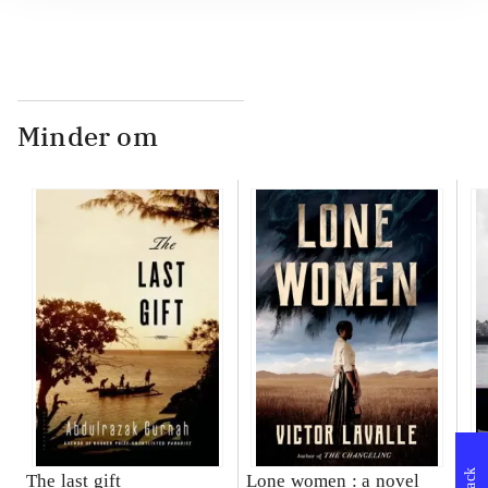
Minder om
The last gift
Lone women : a novel
Bl