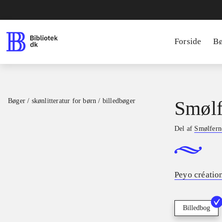
Forside
B
Bøger / skønlitteratur for børn / billedbøger
Smølf
Del af
Smølfern
Peyo créatio
Billedbog