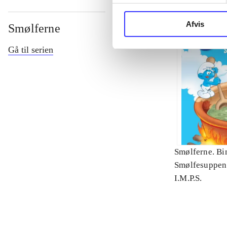
Afvis
Smølferne
Gå til serien
Smølferne. Bin
Smølfesuppen
I.M.P.S.