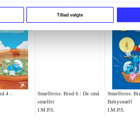
Tillad valgte
d 4 :
Smølferne. Bind 6 : De små
Smølferne. Bin
smølfer
Babysmølf
I.M.P.S.
I.M.P.S.