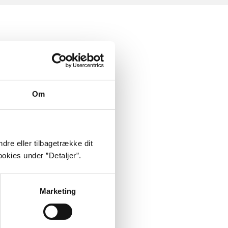
Om
dre eller tilbagetrække dit
okies under ”Detaljer”.
Marketing