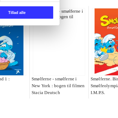
Tillad alle
d 1 :
Smølferne - smølferne i
Smølferne. Bin
New York : bogen til filmen
Smølfeolympi
Stacia Deutsch
I.M.P.S.