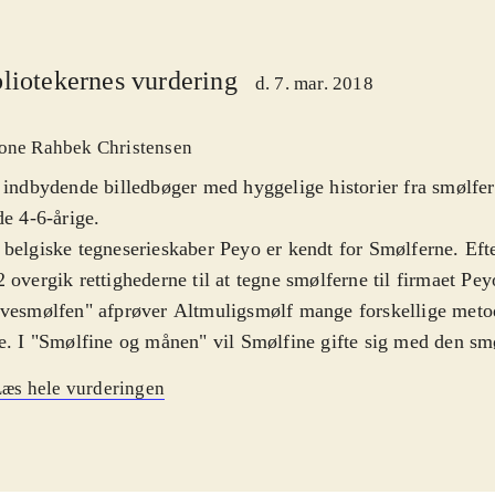
liotekernes vurdering
d. 7. mar. 2018
one Rahbek Christensen
 indbydende billedbøger med hyggelige historier fra smølfer
de 4-6-årige
.
belgiske tegneserieskaber Peyo er kendt for Smølferne. Eft
 overgik rettighederne til at tegne smølferne til firmaet Pey
vesmølfen" afprøver Altmuligsmølf mange forskellige metod
e. I "Smølfine og månen" vil Smølfine gifte sig med den sm
ge hende månen, og smølferne kappes om at opfylde hendes
æs hele vurderingen
lfekagen" bliver to smølfer sendt ud for at skaffe æg til en
kke nemt at hugge æg fra hønemor. I "Spejlsmølf" spejler Pyn
sk spejl, men da lynet slår ned, vækkes hans spejlbillede til