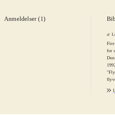
Anmeldelser (1)
Bib
L
af
Fire
for 
Den 
1992
"Fly
flyv
brin
L
"Smø
er i
magi