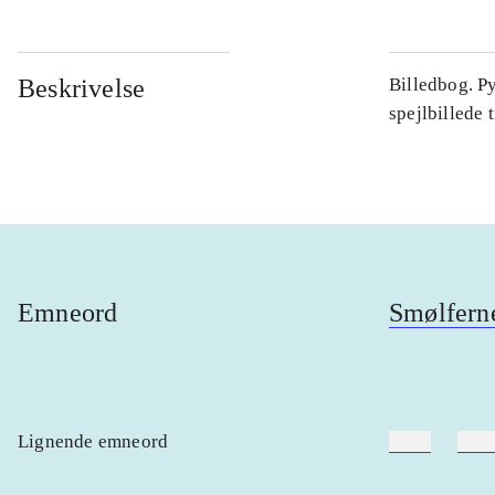
Beskrivelse
Billedbog. Py
spejlbillede 
Emneord
Smølfern
Lignende emneord
heste
børn