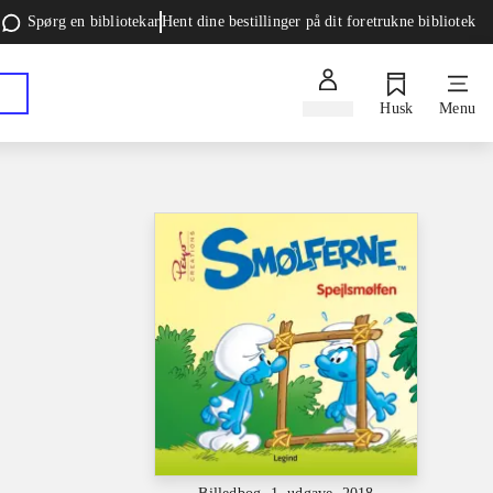
Spørg en bibliotekar
Hent dine bestillinger på dit foretrukne bibliotek
Log ind
Husk
Menu