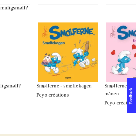
ligsmølf?
Smølferne - smølfekagen
Smølferne - s
Feedback
månen
Peyo créations
Peyo création