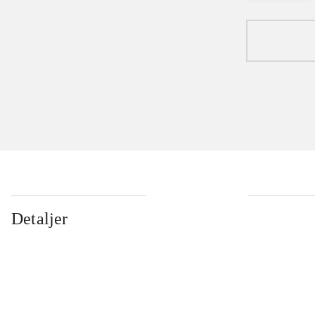
Detaljer
...
...
...
...