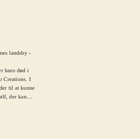
nes landsby -
er hans død i
o Creations. I
er til at kunne
ølf, der kan
 ønske. I
 kage, men det
tesmølf sig i et
 live
.