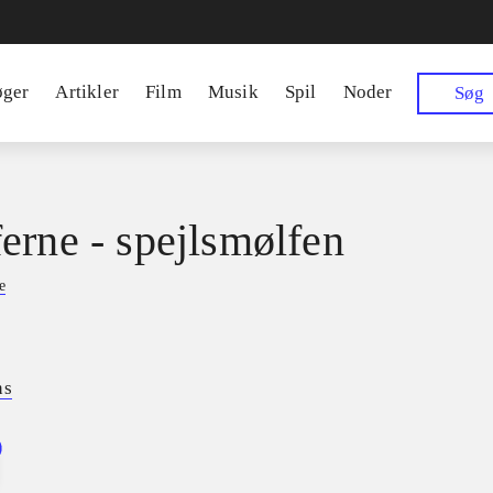
øger
Artikler
Film
Musik
Spil
Noder
Søg
erne - spejlsmølfen
e
ns