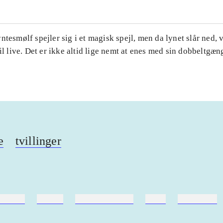
ntesmølf spejler sig i et magisk spejl, men da lynet slår ned,
til live. Det er ikke altid lige nemt at enes med sin dobbeltgæn
e
tvillinger
ebøger
ridning
hestesygdomme
vokal
sygdomme