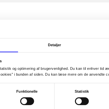
Detaljer
s
atistik og optimering af brugervenlighed. Du kan til enhver tid æn
ookies” i bunden af siden. Du kan læse mere om de anvendte co
Funktionelle
Statistik