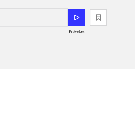
loading
Prøvelæs
...
...
...
...
...
...