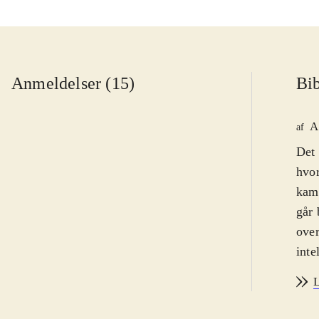
Anmeldelser (15)
Bib
A
af
Det 
hvor
kamm
går 
over
inte
særl
L
mang
som 