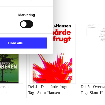
Marketing
Tillad alle
beren
Del 4 -
Den hårde frugt
Del 5 -
Over s
nsen
Tage Skou-Hansen
Tage Skou-Ha