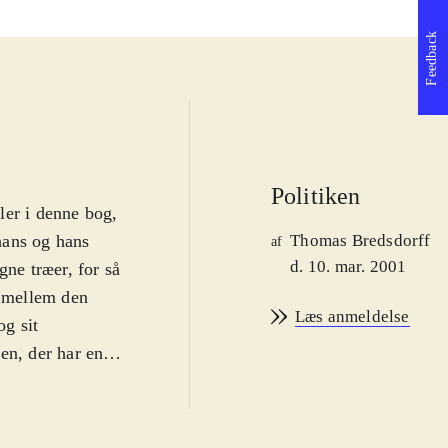
Feedback
Politiken
ler i denne bog,
hans og hans
Thomas Bredsdorff
af
d. 10. mar. 2001
ne træer, for så
t mellem den
Læs anmeldelse
g sit
ren, der har en
e Holger gør sig
r en god bog,