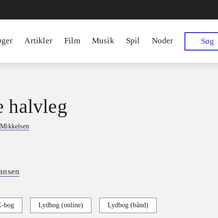
øger
Artikler
Film
Musik
Spil
Noder
Søg
e halvleg
 Mikkelsen
ansen
E-bog
Lydbog (online)
Lydbog (bånd)