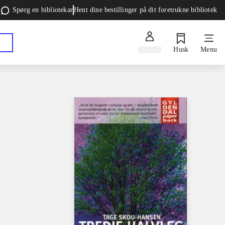
Spørg en bibliotekar
Hent dine bestillinger på dit foretrukne bibliotek
Log ind
Husk
Menu