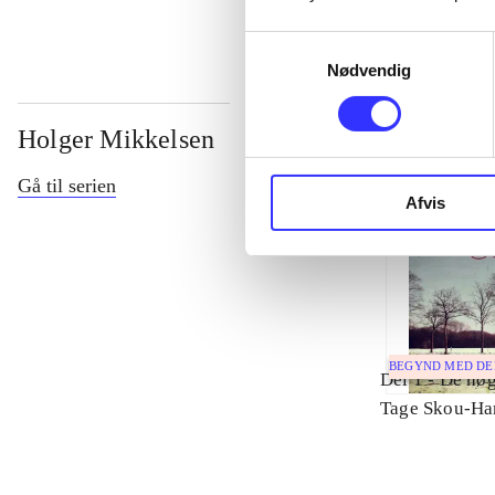
Samtykkevalg
Nødvendig
Holger Mikkelsen
Gå til serien
Afvis
BEGYND MED D
Del 1 -
De nøg
Tage Skou-Ha