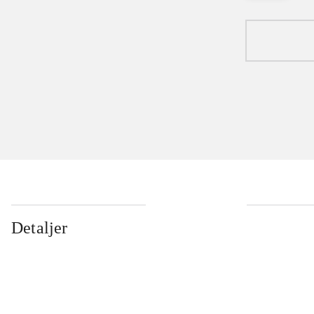
Detaljer
...
...
...
...