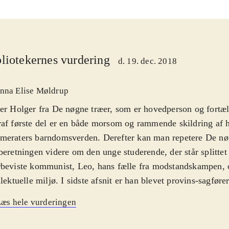
liotekernes vurdering
d. 19. dec. 2018
nna Elise Møldrup
er Holger fra De nøgne træer, som er hovedperson og fortæl
af første del er en både morsom og rammende skildring af 
eraters barndomsverden. Derefter kan man repetere De nøg
beretningen videre om den unge studerende, der står splitte
beviste kommunist, Leo, hans fælle fra modstandskampen, o
llektuelle miljø. I sidste afsnit er han blevet provins-sagføre
ig forkærlighed for de svage i retsmaskineriet. Denne modn
æs hele vurderingen
e kloge tanker om omverdenen og sit forhold til den. Det e
kan læses af alle
.