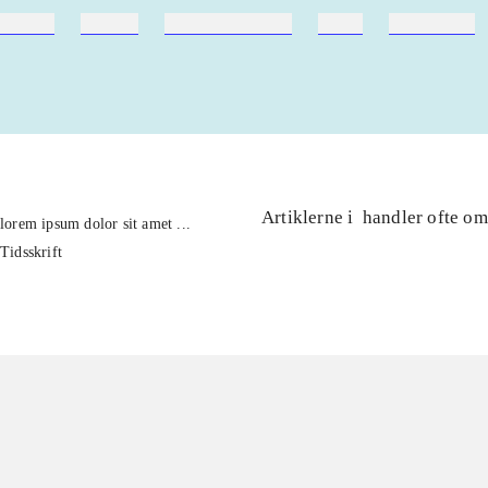
ebøger
ridning
hestesygdomme
vokal
sygdomme
Artiklerne i
handler ofte om
lorem ipsum dolor sit amet ...
Tidsskrift