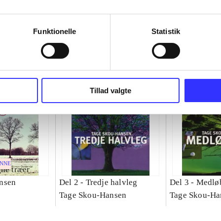
Funktionelle
Statistik
Tillad valgte
ENNE
ne træer
nsen
Del 2 -
Tredje halvleg
Del 3 -
Medlø
Tage Skou-Hansen
Tage Skou-Ha