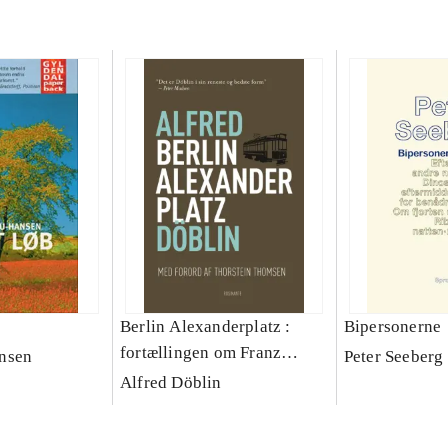
Berlin Alexanderplatz :
Bipersonerne
fortællingen om Franz
nsen
Peter Seeberg 
Biberkopf
Alfred Döblin