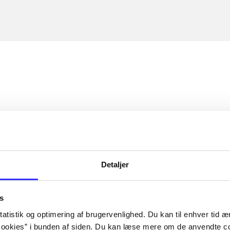
Detaljer
s
atistik og optimering af brugervenlighed. Du kan til enhver tid æn
ookies” i bunden af siden. Du kan læse mere om de anvendte co