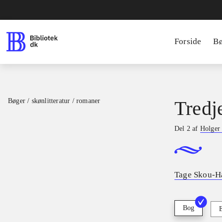
Forside
B
Bøger / skønlitteratur / romaner
Tredj
Del 2 af
Holger
Tage Skou-H
Bog