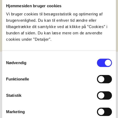
d. 1. januar 2024
Hjemmesiden bruger cookies
Vi bruger cookies til besøgsstatistik og optimering af
brugervenlighed. Du kan til enhver tid ændre eller
tilbagetrække dit samtykke ved at klikke på ”Cookies” i
bunden af siden. Du kan læse mere om de anvendte
cookies under ”Detaljer”.
Samtykkevalg
Nødvendig
lorem ipsum dolor sit amet ...
Funktionelle
Udgivet i undefined
.
Værkerne er grupperet efter ældste registrerede udg
Udgivet i undefined
.
Værkerne er grupperet efter ældste registrerede udg
Statistik
Udgivet i undefined
.
Værkerne er grupperet efter ældste registrerede udg
Marketing
Materialetype
Rolle
Genre