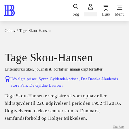
Søg
Log ind
Husk
Menu
Ophav
/
Tage Skou-Hansen
Tage Skou-Hansen
litteraturkritiker, journalist, forfatter, manuskriptforfatter
Udvalgte priser
:
Søren Gyldendal-prisen, Det Danske Akademis
Store Pris, De Gyldne Laurbær
Tage Skou-Hansen er registreret som ophav eller
bidragsyder til 220 udgivelser i perioden 1952 til 2016.
Udgivelserne dækker emner som fx Danmark,
samfundsforhold og Holger Mikkelsen.
Om data