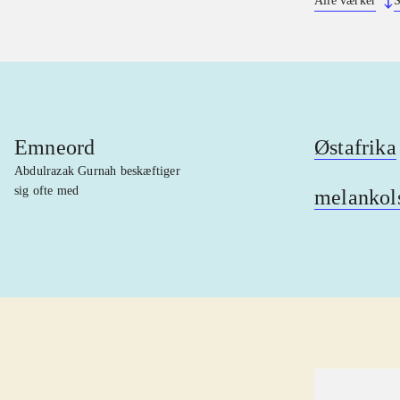
Alle værker
S
Emneord
Østafrika
Abdulrazak Gurnah beskæftiger
sig ofte med
melankol
lorem ipsum dolor sit amet ...