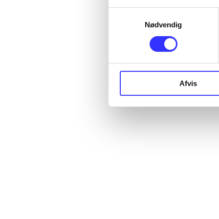
Udgivet i undefined
.
Værkerne er grupperet efter ældste registrerede udg
Samtykkevalg
Nødvendig
Afvis