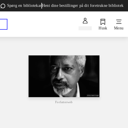
Spørg en bibliotekar
Hent dine bestillinger på dit foretrukne bibliotek
Log ind
Husk
Menu
Forfatterweb