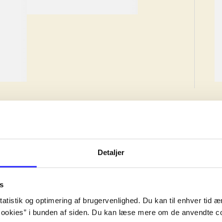
lorem ipsum dolor sit amet ...
Anmeldt i
title1
d. 1. januar 2024
Detaljer
s
ave, men værket kan være skabt tidligere.
atistik og optimering af brugervenlighed. Du kan til enhver tid æn
ave, men værket kan være skabt tidligere.
ookies” i bunden af siden. Du kan læse mere om de anvendte co