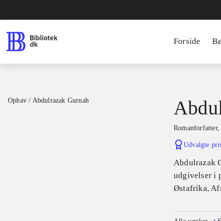
Forside
B
Ophav
/
Abdulrazak Gurnah
Abdul
romanforfatter,
Udvalgte pri
Abdulrazak G
udgivelser i
Østafrika, Af