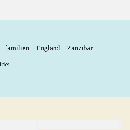
familien
England
Zanzibar
ider
lorem ipsum dolor sit amet ...