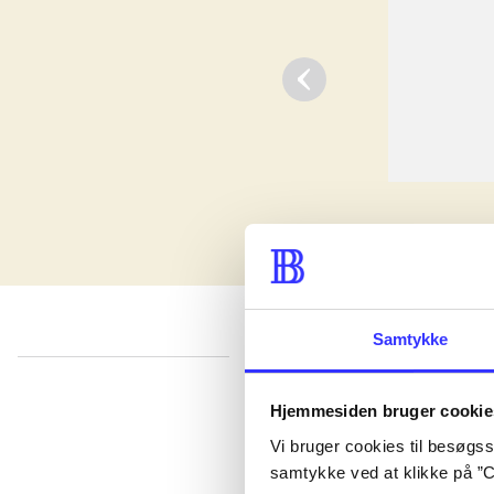
Samtykke
lorem ipsum dolor sit amet ...
Hjemmesiden bruger cookie
Udgivet i undefined
.
Værkerne er grupperet efter ældste registrerede udg
Vi bruger cookies til besøgsst
Udgivet i undefined
.
Værkerne er grupperet efter ældste registrerede udg
samtykke ved at klikke på ”C