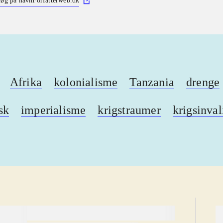
øg på navn
Forfatterweb.dk
Afrika
kolonialisme
Tanzania
drenge
sk
imperialisme
krigstraumer
krigsinval
lorem ipsum dolor sit amet ...