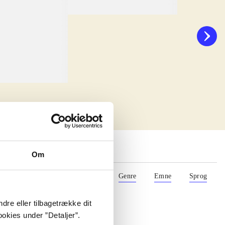
lorem ipsum dolor sit amet ...
Anmeldt i
title2
d. 1. januar 2023
Om
Materialetype
Rolle
Genre
Emne
Sprog
dre eller tilbagetrække dit
okies under ”Detaljer”.