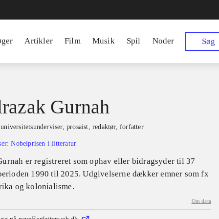
øger
Artikler
Film
Musik
Spil
Noder
Søg
razak Gurnah
 universitetsunderviser, prosaist, redaktør, forfatter
ser
:
Nobelprisen i litteratur
urnah er registreret som ophav eller bidragsyder til 37
 perioden 1990 til 2025. Udgivelserne dækker emner som fx
rika og kolonialisme.
Om data