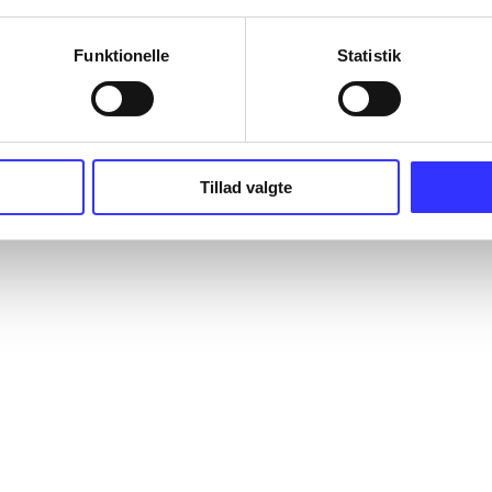
ave, men værket kan være skabt tidligere.
Funktionelle
Statistik
Tillad valgte