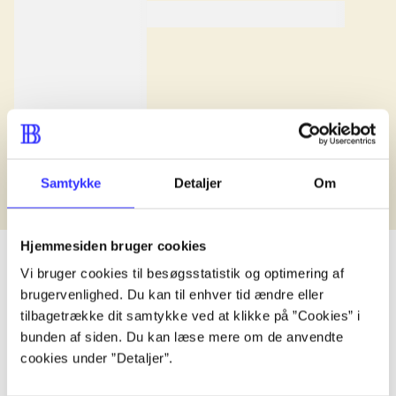
lorem ipsum dolor sit amet .
Anmeldt i
title1
d. 1. januar 2024
Samtykke
Detaljer
Om
Hjemmesiden bruger cookies
Vi bruger cookies til besøgsstatistik og optimering af
brugervenlighed. Du kan til enhver tid ændre eller
lorem ipsum dolor sit amet ...
tilbagetrække dit samtykke ved at klikke på ”Cookies” i
bunden af siden. Du kan læse mere om de anvendte
Udgivet i undefined
.
Værkerne er grupperet efter ældste registrerede udg
cookies under ”Detaljer”.
Udgivet i undefined
.
Værkerne er grupperet efter ældste registrerede udg