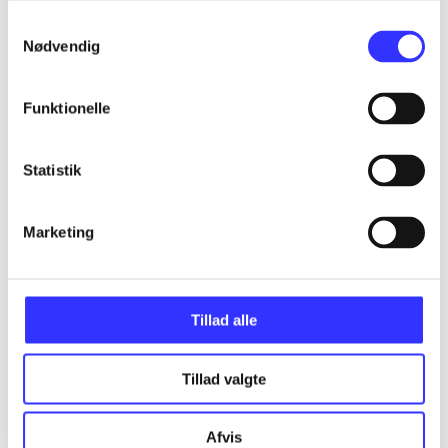
Udgivet i undefined
.
Værkerne er grupperet efter ældste registrerede udg
Samtykkevalg
Nødvendig
Materialetype
Rolle
Genre
Funktionelle
Statistik
Marketing
Tillad alle
Tillad valgte
Afvis