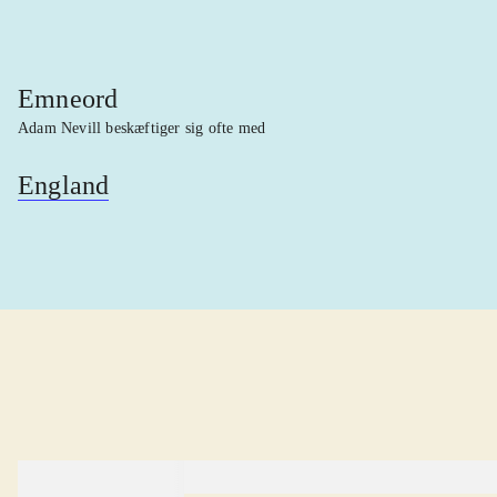
Emneord
Adam Nevill beskæftiger sig ofte med
England
lorem ipsum dolor sit amet ...
lorem ipsum dolor sit amet .