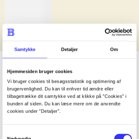
Samtykke
Detaljer
Om
Hjemmesiden bruger cookies
lorem ipsum dolor sit amet ...
Vi bruger cookies til besøgsstatistik og optimering af
brugervenlighed. Du kan til enhver tid ændre eller
Udgivet i undefined
.
Værkerne er grupperet efter ældste registrerede udg
tilbagetrække dit samtykke ved at klikke på ”Cookies” i
Udgivet i undefined
.
Værkerne er grupperet efter ældste registrerede udg
bunden af siden. Du kan læse mere om de anvendte
Udgivet i undefined
cookies under ”Detaljer”.
.
Værkerne er grupperet efter ældste registrerede udg
Materialetype
Rolle
Genre
Samtykkevalg
Nødvendig