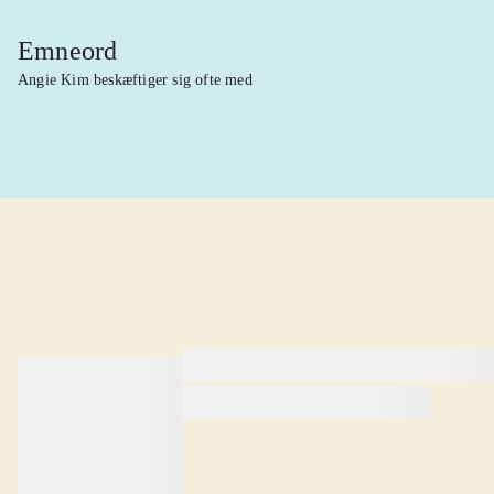
Emneord
Angie Kim beskæftiger sig ofte med
lorem ipsum dolor sit amet ...
lorem ipsum dolor sit amet .
lorem ipsum dolor sit amet .
Anmeldt i
title1
d. 1. januar 2024