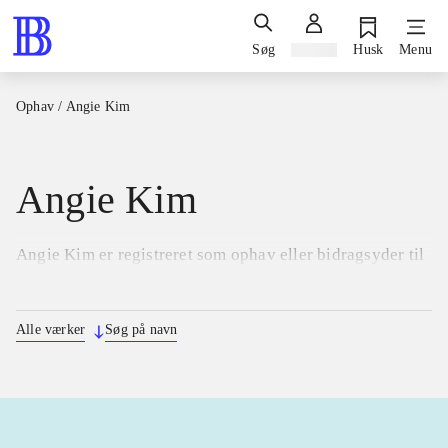
Søg
Log ind
Husk
Menu
Ophav
/
Angie Kim
Angie Kim
Angie Kim er registreret som ophav eller bidragsyder til
6 udgivelser i perioden 2019 til 2025.
Alle værker
Søg på navn