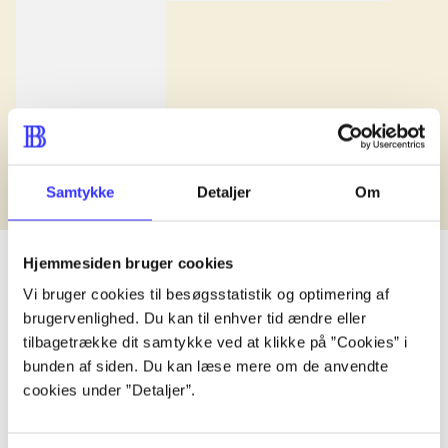
Anmeldt i
title1
d. 1. januar 2024
Samtykke
Detaljer
Om
Hjemmesiden bruger cookies
Vi bruger cookies til besøgsstatistik og optimering af
brugervenlighed. Du kan til enhver tid ændre eller
lorem ipsum dolor sit amet ...
tilbagetrække dit samtykke ved at klikke på ”Cookies” i
Udgivet i undefined
.
Værkerne er grupperet efter ældste registrerede udg
bunden af siden. Du kan læse mere om de anvendte
cookies under ”Detaljer”.
Udgivet i undefined
.
Værkerne er grupperet efter ældste registrerede udg
Udgivet i undefined
.
Værkerne er grupperet efter ældste registrerede udg