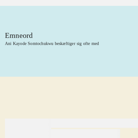
Emneord
Ani Kayode Somtochukwu beskæftiger sig ofte med
lorem ipsum dolor sit amet ...
lorem ipsum dolor sit amet .
lorem ipsum dolor sit amet .