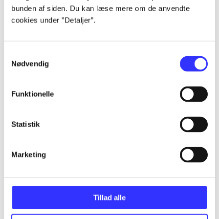
bunden af siden. Du kan læse mere om de anvendte
cookies under ”Detaljer”.
lorem ipsum dolor sit amet ...
Samtykkevalg
Udgivet i undefined
.
Værkerne er grupperet efter ældste registrerede udg
Nødvendig
Udgivet i undefined
.
Værkerne er grupperet efter ældste registrerede udg
Udgivet i undefined
.
Værkerne er grupperet efter ældste registrerede udg
Funktionelle
Materialetype
Rolle
Genre
Statistik
Marketing
Tillad alle