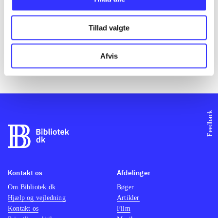
Genre
Emne
Sprog
Tillad valgte
Afvis
Feedback
Kontakt os
Afdelinger
Om Bibliotek.dk
Bøger
Hjælp og vejledning
Artikler
Kontakt os
Film