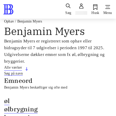
Søg
Log ind
Husk
Menu
Ophav
/
Benjamin Myers
Benjamin Myers
Benjamin Myers er registreret som ophav eller
bidragsyder til 7 udgivelser i perioden 1997 til 2025.
Udgivelserne dækker emner som fx øl, ølbrygning og
bryggerier.
Alle værker
Søg på navn
Emneord
Benjamin Myers beskæftiger sig ofte med
øl
ølbrygning