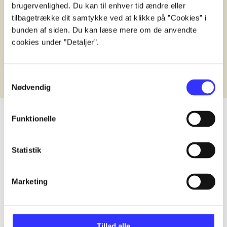
lorem ipsum dolor sit amet ...
lorem
brugervenlighed. Du kan til enhver tid ændre eller
tilbagetrække dit samtykke ved at klikke på ”Cookies” i
lorem ipsum dolor sit amet ...
lorem
bunden af siden. Du kan læse mere om de anvendte
Anmeldt i
title1
Anmeldt
cookies under ”Detaljer”.
d. 1. januar 2024
d. 1. ja
Samtykkevalg
Nødvendig
Funktionelle
lorem ipsum dolor sit amet ...
Statistik
Udgivet i undefined
.
Værkerne er grupperet efter ældste registrerede udg
Udgivet i undefined
.
Værkerne er grupperet efter ældste registrerede udg
Marketing
Udgivet i undefined
.
Værkerne er grupperet efter ældste registrerede udg
Materialetype
Rolle
Tillad alle