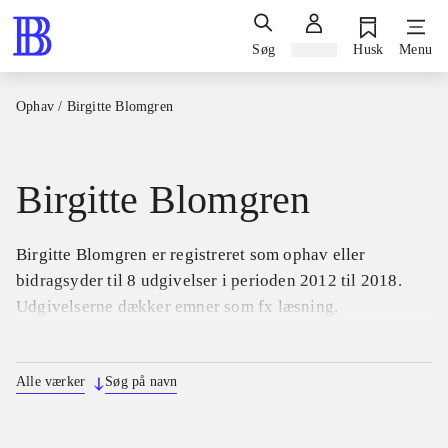
Søg
Log ind
Husk
Menu
Ophav
/
Birgitte Blomgren
Birgitte Blomgren
Birgitte Blomgren er registreret som ophav eller
bidragsyder til 8 udgivelser i perioden 2012 til 2018.
Udgivelserne dækker emner som fx læsning,
læseundervisning og læsefærdighed.
Alle værker
Søg på navn