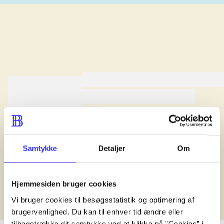
lorem ipsum dolor sit amet ...
lorem ipsum dolor sit amet .
lorem ipsum dolor sit amet .
Anmeldt i
title1
d. 1. januar 2024
Samtykke
Detaljer
Om
Hjemmesiden bruger cookies
Vi bruger cookies til besøgsstatistik og optimering af
brugervenlighed. Du kan til enhver tid ændre eller
tilbagetrække dit samtykke ved at klikke på ”Cookies” i