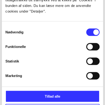
bunden af siden. Du kan læse mere om de anvendte
cookies under ”Detaljer”.
lorem ipsum dolor sit amet ...
Samtykkevalg
Udgivet i undefined
.
Værkerne er grupperet efter ældste registrerede udg
Nødvendig
Udgivet i undefined
.
Værkerne er grupperet efter ældste registrerede udg
Udgivet i undefined
.
Værkerne er grupperet efter ældste registrerede udg
Funktionelle
Materialetype
Rolle
Genre
Statistik
Marketing
Tillad alle