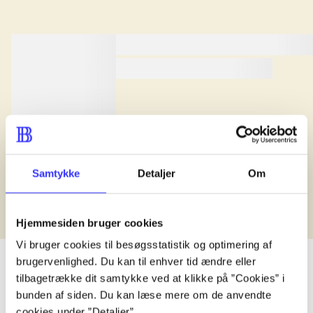
lorem ipsum dolor sit amet .
lorem ipsum dolor sit amet .
Anmeldt i
title1
d. 1. januar 2024
Samtykke
Detaljer
Om
Hjemmesiden bruger cookies
Vi bruger cookies til besøgsstatistik og optimering af
brugervenlighed. Du kan til enhver tid ændre eller
tilbagetrække dit samtykke ved at klikke på ”Cookies” i
bunden af siden. Du kan læse mere om de anvendte
lorem ipsum dolor sit amet ...
cookies under ”Detaljer”.