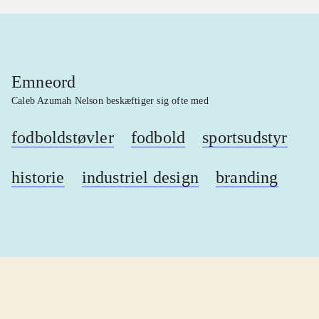
Emneord
Caleb Azumah Nelson beskæftiger sig ofte med
fodboldstøvler
fodbold
sportsudstyr
historie
industriel design
branding
lorem ipsum dolor sit amet ...