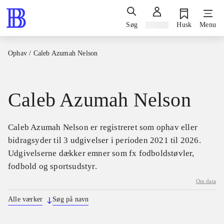
Søg
Log ind
Husk
Menu
Ophav
/
Caleb Azumah Nelson
Caleb Azumah Nelson
Caleb Azumah Nelson er registreret som ophav eller
bidragsyder til 3 udgivelser i perioden 2021 til 2026.
Udgivelserne dækker emner som fx fodboldstøvler,
fodbold og sportsudstyr.
Om data
Alle værker
Søg på navn