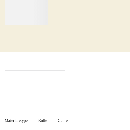
lorem ipsum dolor sit amet ...
Udgivet i undefined
.
Værkerne er grupperet efter ældste registrerede udg
Udgivet i undefined
.
Værkerne er grupperet efter ældste registrerede udg
Udgivet i undefined
.
Værkerne er grupperet efter ældste registrerede udg
Materialetype
Rolle
Genre