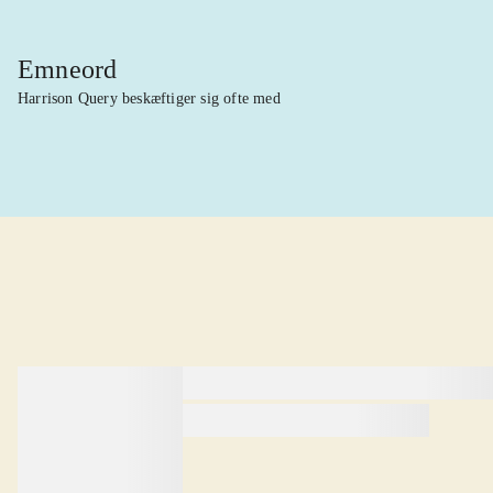
Emneord
Harrison Query beskæftiger sig ofte med
lorem ipsum dolor sit amet ...
lorem ipsum dolor sit amet .
lorem ipsum dolor sit amet .
Anmeldt i
title1
d. 1. januar 2024