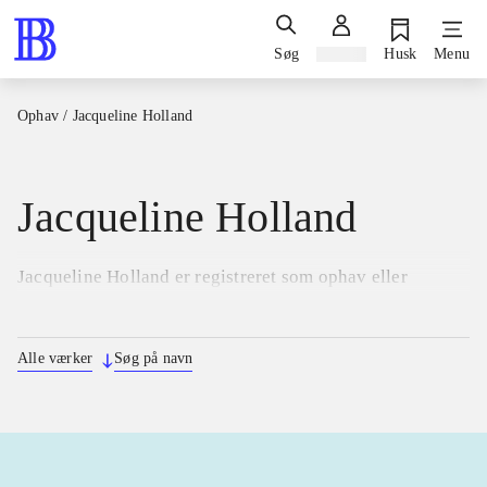
Søg
Log ind
Husk
Menu
Ophav
/
Jacqueline Holland
Jacqueline Holland
Jacqueline Holland er registreret som ophav eller
bidragsyder til 1 udgivelse fra 2023.
Alle værker
Søg på navn