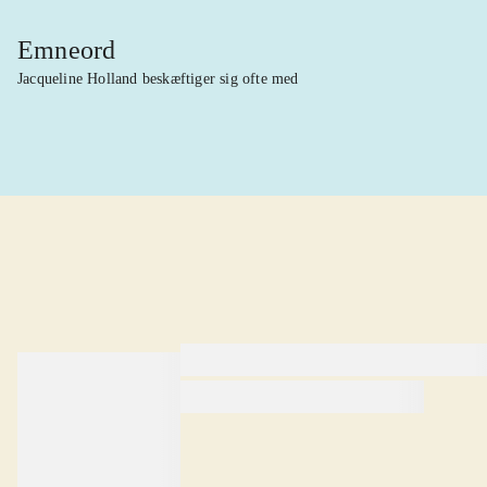
Emneord
Jacqueline Holland beskæftiger sig ofte med
lorem ipsum dolor sit amet ...
lorem ipsum dolor sit amet .
lorem ipsum dolor sit amet .
Anmeldt i
title1
d. 1. januar 2024