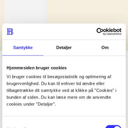
Samtykke
Detaljer
Om
Hjemmesiden bruger cookies
Vi bruger cookies til besøgsstatistik og optimering af
lorem ipsum dolor sit amet ...
brugervenlighed. Du kan til enhver tid ændre eller
Udgivet i undefined
.
Værkerne er grupperet efter ældste registrerede udg
tilbagetrække dit samtykke ved at klikke på ”Cookies” i
bunden af siden. Du kan læse mere om de anvendte
Udgivet i undefined
.
Værkerne er grupperet efter ældste registrerede udg
cookies under ”Detaljer”.
Udgivet i undefined
.
Værkerne er grupperet efter ældste registrerede udg
Materialetype
Rolle
Genre
Samtykkevalg