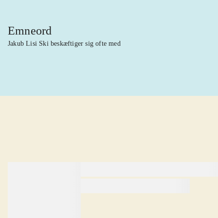
Emneord
Jakub Lisi Ski beskæftiger sig ofte med
lorem ipsum dolor sit amet ...
lorem ipsum dolor sit amet .
lorem ipsum dolor sit amet .
Anmeldt i
title1
d. 1. januar 2024