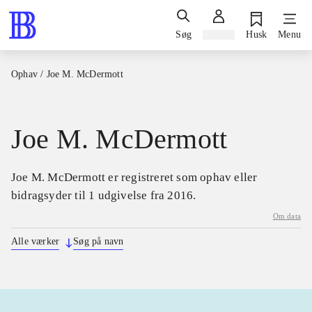
Søg
Log ind
Husk
Menu
Ophav
/
Joe M. McDermott
Joe M. McDermott
Joe M. McDermott er registreret som ophav eller
bidragsyder til 1 udgivelse fra 2016.
Om data
Alle værker
Søg på navn