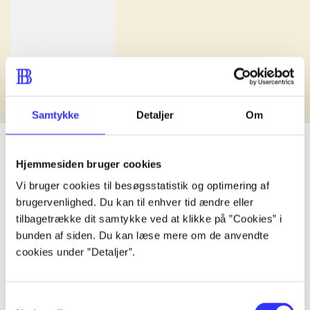
Samtykke
Detaljer
Om
Hjemmesiden bruger cookies
Vi bruger cookies til besøgsstatistik og optimering af
lorem ipsum dolor sit amet ...
brugervenlighed. Du kan til enhver tid ændre eller
Udgivet i undefined
.
Værkerne er grupperet efter ældste registrerede udg
tilbagetrække dit samtykke ved at klikke på ”Cookies” i
bunden af siden. Du kan læse mere om de anvendte
Udgivet i undefined
.
Værkerne er grupperet efter ældste registrerede udg
cookies under ”Detaljer”.
Udgivet i undefined
.
Værkerne er grupperet efter ældste registrerede udg
Materialetype
Rolle
Genre
Samtykkevalg