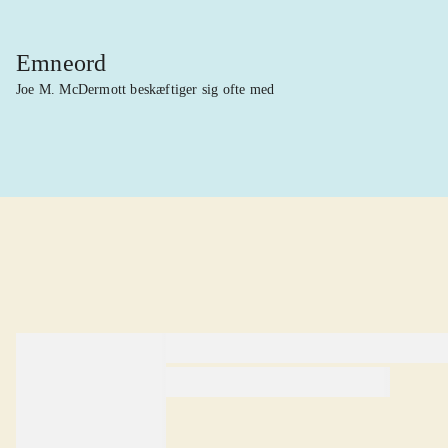
Emneord
Joe M. McDermott beskæftiger sig ofte med
lorem ipsum dolor sit amet ...
lorem ipsum dolor sit amet .
lorem ipsum dolor sit amet .
Anmeldt i
title1
d. 1. januar 2024